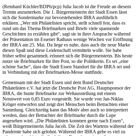
(Reinhard Küchler/BDPh/pcp) Julia Jacob ist die Freude an diesem
Termin anzumerken. Die 1. Bürgermeisterin der Stadt Essen lässt
sich die Sondermarke zur bevorstehenden IBRA ausführlich
erklären. „Wer mit Philatelisten spricht, stellt schnell fest, dass es
rund um das Thema Briefmarken und Briefe viele spannende
Geschichten zu erzählen gibt“, sagt sie in ihrer Ansprache während
der Präsentation im Essener Rathaus wenige Wochen vor Eröffnung
der IBRA am 25. Mai. Da liege es nahe, dass auch die neue Marke
diesen Spaß und diese Leidenschaft vermitteln wolle. Sie habe
früher selbst gesammelt, erinnert sich die Bürgermeisterin. Bis heute
nutze sie Briefmarken für ihre Post, so die Politikerin. Es sei „eine
schöne Sache“, dass die Stadt Essen Standort für die IBRA sei und
in Verbindung mit der Briefmarken-Messe stattfinde.
Gemeinsam mit der Stadt Essen und dem Bund Deutscher
Philatelisten e.V. hat jetzt die Deutsche Post AG, Hauptsponsor der
IBRA, die bunte Briefmarke zur Weltausstellung mit einem
Nennwert von 0,85 Euro vorgestellt. Sie wurde von Jan-Niklas
Kröger entworfen und zeigt drei Menschen beim Betrachten einer
Sammlung. Gleichzeitig kann das Motiv aber auch so interpretiert
werden, dass der Betrachter der Briefmarke durch die Lupe
angesehen wird. „Die Philatelisten kommen gerne nach Essen“,
weiß Bürgermeisterin Julia Jacob. Die Zeit des Wartens während der
Pandemie habe sich gelohnt. Während der IBRA gebe es viel zu