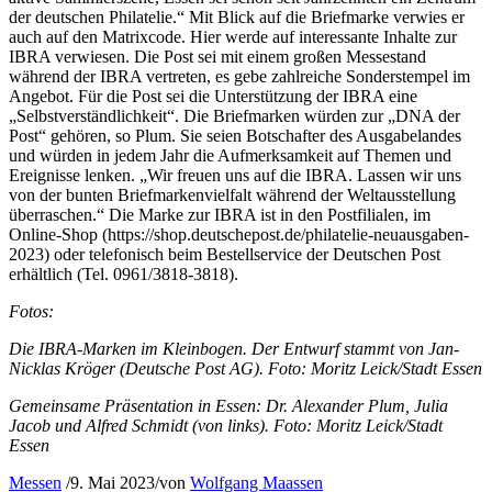
der deutschen Philatelie.“ Mit Blick auf die Briefmarke verwies er
auch auf den Matrixcode. Hier werde auf interessante Inhalte zur
IBRA verwiesen. Die Post sei mit einem großen Messestand
während der IBRA vertreten, es gebe zahlreiche Sonderstempel im
Angebot. Für die Post sei die Unterstützung der IBRA eine
„Selbstverständlichkeit“. Die Briefmarken würden zur „DNA der
Post“ gehören, so Plum. Sie seien Botschafter des Ausgabelandes
und würden in jedem Jahr die Aufmerksamkeit auf Themen und
Ereignisse lenken. „Wir freuen uns auf die IBRA. Lassen wir uns
von der bunten Briefmarkenvielfalt während der Weltausstellung
überraschen.“ Die Marke zur IBRA ist in den Postfilialen, im
Online-Shop (https://shop.deutschepost.de/philatelie-neuausgaben-
2023) oder telefonisch beim Bestellservice der Deutschen Post
erhältlich (Tel. 0961/3818-3818).
Fotos:
Die IBRA-Marken im Kleinbogen. Der Entwurf stammt von Jan-
Nicklas Kröger (Deutsche Post AG). Foto: Moritz Leick/Stadt Essen
Gemeinsame Präsentation in Essen: Dr. Alexander Plum, Julia
Jacob und Alfred Schmidt (von links). Foto: Moritz Leick/Stadt
Essen
Messen
/
9. Mai 2023
/
von
Wolfgang Maassen