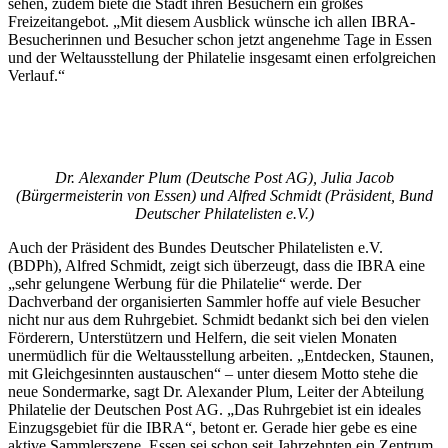
sehen, zudem biete die Stadt ihren Besuchern ein großes
Freizeitangebot. „Mit diesem Ausblick wünsche ich allen IBRA-
Besucherinnen und Besucher schon jetzt angenehme Tage in Essen
und der Weltausstellung der Philatelie insgesamt einen erfolgreichen
Verlauf.“
Dr. Alexander Plum (Deutsche Post AG), Julia Jacob
(Bürgermeisterin von Essen) und Alfred Schmidt (Präsident, Bund
Deutscher Philatelisten e.V.)
Auch der Präsident des Bundes Deutscher Philatelisten e.V.
(BDPh), Alfred Schmidt, zeigt sich überzeugt, dass die IBRA eine
„sehr gelungene Werbung für die Philatelie“ werde. Der
Dachverband der organisierten Sammler hoffe auf viele Besucher
nicht nur aus dem Ruhrgebiet. Schmidt bedankt sich bei den vielen
Förderern, Unterstützern und Helfern, die seit vielen Monaten
unermüdlich für die Weltausstellung arbeiten. „Entdecken, Staunen,
mit Gleichgesinnten austauschen“ – unter diesem Motto stehe die
neue Sondermarke, sagt Dr. Alexander Plum, Leiter der Abteilung
Philatelie der Deutschen Post AG. „Das Ruhrgebiet ist ein ideales
Einzugsgebiet für die IBRA“, betont er. Gerade hier gebe es eine
aktive Sammlerszene, Essen sei schon seit Jahrzehnten ein Zentrum