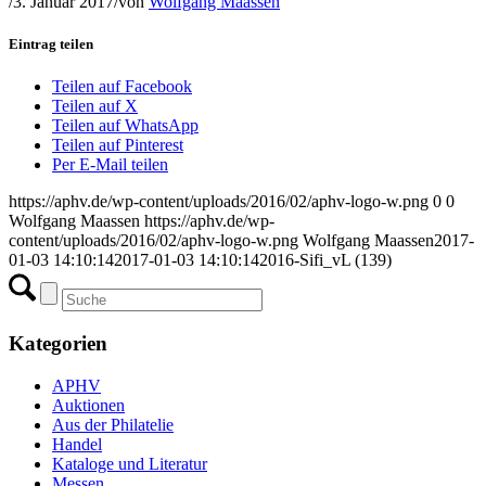
/
3. Januar 2017
/
von
Wolfgang Maassen
Eintrag teilen
Teilen auf Facebook
Teilen auf X
Teilen auf WhatsApp
Teilen auf Pinterest
Per E-Mail teilen
https://aphv.de/wp-content/uploads/2016/02/aphv-logo-w.png
0
0
Wolfgang Maassen
https://aphv.de/wp-
content/uploads/2016/02/aphv-logo-w.png
Wolfgang Maassen
2017-
01-03 14:10:14
2017-01-03 14:10:14
2016-Sifi_vL (139)
Kategorien
APHV
Auktionen
Aus der Philatelie
Handel
Kataloge und Literatur
Messen