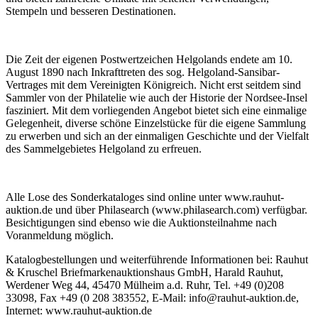
Stempeln und besseren Destinationen.
Die Zeit der eigenen Postwertzeichen Helgolands endete am 10.
August 1890 nach Inkrafttreten des sog. Helgoland-Sansibar-
Vertrages mit dem Vereinigten Königreich. Nicht erst seitdem sind
Sammler von der Philatelie wie auch der Historie der Nordsee-Insel
fasziniert. Mit dem vorliegenden Angebot bietet sich eine einmalige
Gelegenheit, diverse schöne Einzelstücke für die eigene Sammlung
zu erwerben und sich an der einmaligen Geschichte und der Vielfalt
des Sammelgebietes Helgoland zu erfreuen.
Alle Lose des Sonderkataloges sind online unter www.rauhut-
auktion.de und über Philasearch (www.philasearch.com) verfügbar.
Besichtigungen sind ebenso wie die Auktionsteilnahme nach
Voranmeldung möglich.
Katalogbestellungen und weiterführende Informationen bei: Rauhut
& Kruschel Briefmarkenauktionshaus GmbH, Harald Rauhut,
Werdener Weg 44, 45470 Mülheim a.d. Ruhr, Tel. +49 (0)208
33098, Fax +49 (0 208 383552, E-Mail: info@rauhut-auktion.de,
Internet: www.rauhut-auktion.de