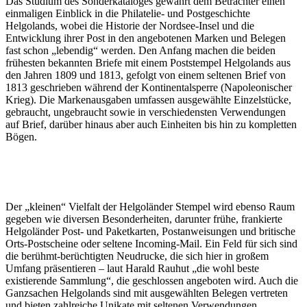
Das Studium des Sonderkataloges gewährt dem Betrachter einen
einmaligen Einblick in die Philatelie- und Postgeschichte
Helgolands, wobei die Historie der Nordsee-Insel und die
Entwicklung ihrer Post in den angebotenen Marken und Belegen
fast schon „lebendig“ werden. Den Anfang machen die beiden
frühesten bekannten Briefe mit einem Poststempel Helgolands aus
den Jahren 1809 und 1813, gefolgt von einem seltenen Brief von
1813 geschrieben während der Kontinentalsperre (Napoleonischer
Krieg). Die Markenausgaben umfassen ausgewählte Einzelstücke,
gebraucht, ungebraucht sowie in verschiedensten Verwendungen
auf Brief, darüber hinaus aber auch Einheiten bis hin zu kompletten
Bögen.
Der „kleinen“ Vielfalt der Helgoländer Stempel wird ebenso Raum
gegeben wie diversen Besonderheiten, darunter frühe, frankierte
Helgoländer Post- und Paketkarten, Postanweisungen und britische
Orts-Postscheine oder seltene Incoming-Mail. Ein Feld für sich sind
die berühmt-berüchtigten Neudrucke, die sich hier in großem
Umfang präsentieren – laut Harald Rauhut „die wohl beste
existierende Sammlung“, die geschlossen angeboten wird. Auch die
Ganzsachen Helgolands sind mit ausgewählten Belegen vertreten
und bieten zahlreiche Unikate mit seltenen Verwendungen,