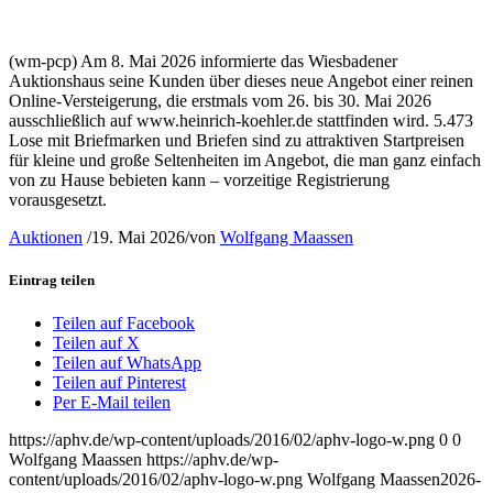
(wm-pcp) Am 8. Mai 2026 informierte das Wiesbadener
Auktionshaus seine Kunden über dieses neue Angebot einer reinen
Online-Versteigerung, die erstmals vom 26. bis 30. Mai 2026
ausschließlich auf www.heinrich-koehler.de stattfinden wird. 5.473
Lose mit Briefmarken und Briefen sind zu attraktiven Startpreisen
für kleine und große Seltenheiten im Angebot, die man ganz einfach
von zu Hause bebieten kann – vorzeitige Registrierung
vorausgesetzt.
Auktionen
/
19. Mai 2026
/
von
Wolfgang Maassen
Eintrag teilen
Teilen auf Facebook
Teilen auf X
Teilen auf WhatsApp
Teilen auf Pinterest
Per E-Mail teilen
https://aphv.de/wp-content/uploads/2016/02/aphv-logo-w.png
0
0
Wolfgang Maassen
https://aphv.de/wp-
content/uploads/2016/02/aphv-logo-w.png
Wolfgang Maassen
2026-