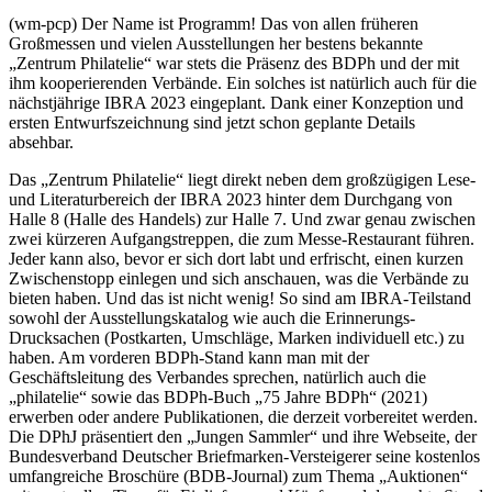
(wm-pcp) Der Name ist Programm! Das von allen früheren
Großmessen und vielen Ausstellungen her bestens bekannte
„Zentrum Philatelie“ war stets die Präsenz des BDPh und der mit
ihm kooperierenden Verbände. Ein solches ist natürlich auch für die
nächstjährige IBRA 2023 eingeplant. Dank einer Konzeption und
ersten Entwurfszeichnung sind jetzt schon geplante Details
absehbar.
Das „Zentrum Philatelie“ liegt direkt neben dem großzügigen Lese-
und Literaturbereich der IBRA 2023 hinter dem Durchgang von
Halle 8 (Halle des Handels) zur Halle 7. Und zwar genau zwischen
zwei kürzeren Aufgangstreppen, die zum Messe-Restaurant führen.
Jeder kann also, bevor er sich dort labt und erfrischt, einen kurzen
Zwischenstopp einlegen und sich anschauen, was die Verbände zu
bieten haben. Und das ist nicht wenig! So sind am IBRA-Teilstand
sowohl der Ausstellungskatalog wie auch die Erinnerungs-
Drucksachen (Postkarten, Umschläge, Marken individuell etc.) zu
haben. Am vorderen BDPh-Stand kann man mit der
Geschäftsleitung des Verbandes sprechen, natürlich auch die
„philatelie“ sowie das BDPh-Buch „75 Jahre BDPh“ (2021)
erwerben oder andere Publikationen, die derzeit vorbereitet werden.
Die DPhJ präsentiert den „Jungen Sammler“ und ihre Webseite, der
Bundesverband Deutscher Briefmarken-Versteigerer seine kostenlos
umfangreiche Broschüre (BDB-Journal) zum Thema „Auktionen“