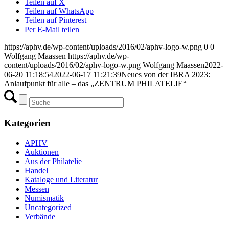
Teilen auf X
Teilen auf WhatsApp
Teilen auf Pinterest
Per E-Mail teilen
https://aphv.de/wp-content/uploads/2016/02/aphv-logo-w.png
0
0
Wolfgang Maassen
https://aphv.de/wp-
content/uploads/2016/02/aphv-logo-w.png
Wolfgang Maassen
2022-
06-20 11:18:54
2022-06-17 11:21:39
Neues von der IBRA 2023:
Anlaufpunkt für alle – das „ZENTRUM PHILATELIE“
Kategorien
APHV
Auktionen
Aus der Philatelie
Handel
Kataloge und Literatur
Messen
Numismatik
Uncategorized
Verbände