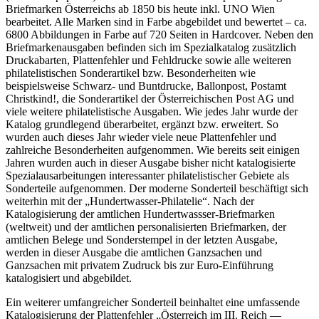
Briefmarken Österreichs ab 1850 bis heute inkl. UNO Wien
bearbeitet. Alle Marken sind in Farbe abgebildet und bewertet – ca.
6800 Abbildungen in Farbe auf 720 Seiten in Hardcover. Neben den
Briefmarkenausgaben befinden sich im Spezialkatalog zusätzlich
Druckabarten, Plattenfehler und Fehldrucke sowie alle weiteren
philatelistischen Sonderartikel bzw. Besonderheiten wie
beispielsweise Schwarz- und Buntdrucke, Ballonpost, Postamt
Christkind!, die Sonderartikel der Österreichischen Post AG und
viele weitere philatelistische Ausgaben. Wie jedes Jahr wurde der
Katalog grundlegend überarbeitet, ergänzt bzw. erweitert. So
wurden auch dieses Jahr wieder viele neue Plattenfehler und
zahlreiche Besonderheiten aufgenommen. Wie bereits seit einigen
Jahren wurden auch in dieser Ausgabe bisher nicht katalogisierte
Spezialausarbeitungen interessanter philatelistischer Gebiete als
Sonderteile aufgenommen. Der moderne Sonderteil beschäftigt sich
weiterhin mit der „Hundertwasser-Philatelie“. Nach der
Katalogisierung der amtlichen Hundertwassser-Briefmarken
(weltweit) und der amtlichen personalisierten Briefmarken, der
amtlichen Belege und Sonderstempel in der letzten Ausgabe,
werden in dieser Ausgabe die amtlichen Ganzsachen und
Ganzsachen mit privatem Zudruck bis zur Euro-Einführung
katalogisiert und abgebildet.
Ein weiterer umfangreicher Sonderteil beinhaltet eine umfassende
Katalogisierung der Plattenfehler „Österreich im III. Reich —