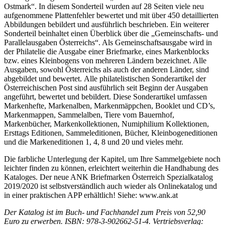
Ostmark“. In diesem Sonderteil wurden auf 28 Seiten viele neu
aufgenommene Plattenfehler bewertet und mit über 450 detaillierten
Abbildungen bebildert und ausführlich beschrieben. Ein weiterer
Sonderteil beinhaltet einen Überblick über die „Gemeinschafts- und
Parallelausgaben Österreichs“. Als Gemeinschaftsausgabe wird in
der Philatelie die Ausgabe einer Briefmarke, eines Markenblocks
bzw. eines Kleinbogens von mehreren Ländern bezeichnet. Alle
Ausgaben, sowohl Österreichs als auch der anderen Länder, sind
abgebildet und bewertet. Alle philatelistischen Sonderartikel der
Österreichischen Post sind ausführlich seit Beginn der Ausgaben
angeführt, bewertet und bebildert. Diese Sonderartikel umfassen
Markenhefte, Markenalben, Markenmäppchen, Booklet und CD’s,
Markenmappen, Sammelalben, Tiere vom Bauernhof,
Markenbücher, Markenkollektionen, Numiphilium Kollektionen,
Ersttags Editionen, Sammeleditionen, Bücher, Kleinbogeneditionen
und die Markeneditionen 1, 4, 8 und 20 und vieles mehr.
Die farbliche Unterlegung der Kapitel, um Ihre Sammelgebiete noch
leichter finden zu können, erleichtert weiterhin die Handhabung des
Kataloges. Der neue ANK Briefmarken Österreich Spezialkatalog
2019/2020 ist selbstverständlich auch wieder als Onlinekatalog und
in einer praktischen APP erhältlich! Siehe: www.ank.at
Der Katalog ist im Buch- und Fachhandel zum Preis von 52,90
Euro zu erwerben. ISBN: 978-3-902662-51-4. Vertriebsverlag: