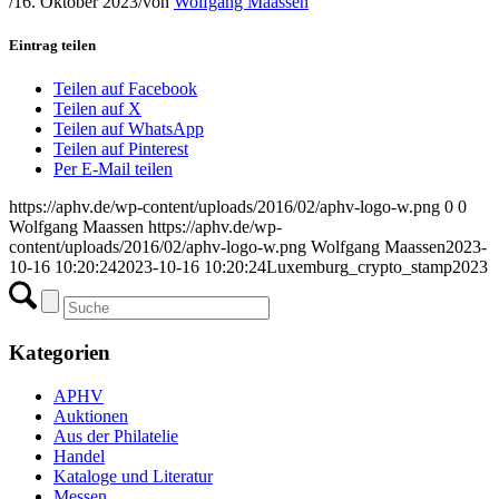
/
16. Oktober 2023
/
von
Wolfgang Maassen
Eintrag teilen
Teilen auf Facebook
Teilen auf X
Teilen auf WhatsApp
Teilen auf Pinterest
Per E-Mail teilen
https://aphv.de/wp-content/uploads/2016/02/aphv-logo-w.png
0
0
Wolfgang Maassen
https://aphv.de/wp-
content/uploads/2016/02/aphv-logo-w.png
Wolfgang Maassen
2023-
10-16 10:20:24
2023-10-16 10:20:24
Luxemburg_crypto_stamp2023
Kategorien
APHV
Auktionen
Aus der Philatelie
Handel
Kataloge und Literatur
Messen