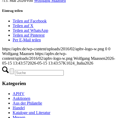
/
15. Mai 2026
/
von
Wolfgang Maassen
Eintrag teilen
Teilen auf Facebook
Teilen auf X
Teilen auf WhatsApp
Teilen auf Pinterest
Per E-Mail teilen
https://aphv.de/wp-content/uploads/2016/02/aphv-logo-w.png
0
0
Wolfgang Maassen
https://aphv.de/wp-
content/uploads/2016/02/aphv-logo-w.png
Wolfgang Maassen
2026-
05-15 13:43:57
2026-05-15 13:43:57
K1024_Italia2026
Kategorien
APHV
Auktionen
Aus der Philatelie
Handel
Kataloge und Literatur
Messen