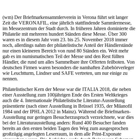
(wm) Der Briefmarkensammlerverein in Verona führt seit langer
Zeit die VERONAFIL, eine jährlich stattfindende Sammlermesse,
im Messezentrum der Stadt durch. In früheren Jahren dominierte die
Philatelie mit mehreren hundert Ständen diese Messe. Über 300
waren es in diesem Jahr vom 23. bis 25. November 2018 immer
noch, allerdings nahm der philatelistische Anteil der Händlerstände
nur einen kleineren Bereich von rund 80 Ständen ein. Weit mehr
gab es im numismatischen Teil der Messe und den Rest füllten
Händler, die rund um alles Sammelbare ihre Offerten feilboten. Von
deutschen Firmen waren besonders die namhaften Zubehörverleger
wie Leuchtturm, Lindner und SAFE vertreten, um nur einige zu
nennen.
Philatelistischer Kern der Messe war die ITALIA 2018, die neben
einer Ausstellung zum 100jährigen Ende des Ersten Weltkrieges
auch die 4. Internationale Philatelistische Literatur-Ausstellung
präsentierte (nach einer Ausstellung in Brüssel 1935, der Milanofil
1984 und der IPHLA 2012 in Mainz). Während die Briefmarken-
Ausstellung nur geringen Besucherzuspruch verzeichnete, war dies
bei der Literaturausstellung anders: Rund 400 Besucher fanden
bereits an den ersten beiden Tagen den Weg zum ausgesprochen
großzügig angelegten Leserraum, in dem alle Print-Exponate