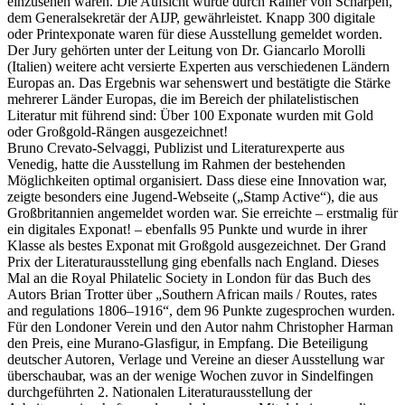
einzusehen waren. Die Aufsicht wurde durch Rainer von Scharpen,
dem Generalsekretär der AIJP, gewährleistet. Knapp 300 digitale
oder Printexponate waren für diese Ausstellung gemeldet worden.
Der Jury gehörten unter der Leitung von Dr. Giancarlo Morolli
(Italien) weitere acht versierte Experten aus verschiedenen Ländern
Europas an. Das Ergebnis war sehenswert und bestätigte die Stärke
mehrerer Länder Europas, die im Bereich der philatelistischen
Literatur mit führend sind: Über 100 Exponate wurden mit Gold
oder Großgold-Rängen ausgezeichnet!
Bruno Crevato-Selvaggi, Publizist und Literaturexperte aus
Venedig, hatte die Ausstellung im Rahmen der bestehenden
Möglichkeiten optimal organisiert. Dass diese eine Innovation war,
zeigte besonders eine Jugend-Webseite („Stamp Active“), die aus
Großbritannien angemeldet worden war. Sie erreichte – erstmalig für
ein digitales Exponat! – ebenfalls 95 Punkte und wurde in ihrer
Klasse als bestes Exponat mit Großgold ausgezeichnet. Der Grand
Prix der Literaturausstellung ging ebenfalls nach England. Dieses
Mal an die Royal Philatelic Society in London für das Buch des
Autors Brian Trotter über „Southern African mails / Routes, rates
and regulations 1806–1916“, dem 96 Punkte zugesprochen wurden.
Für den Londoner Verein und den Autor nahm Christopher Harman
den Preis, eine Murano-Glasfigur, in Empfang. Die Beteiligung
deutscher Autoren, Verlage und Vereine an dieser Ausstellung war
überschaubar, was an der wenige Wochen zuvor in Sindelfingen
durchgeführten 2. Nationalen Literaturausstellung der