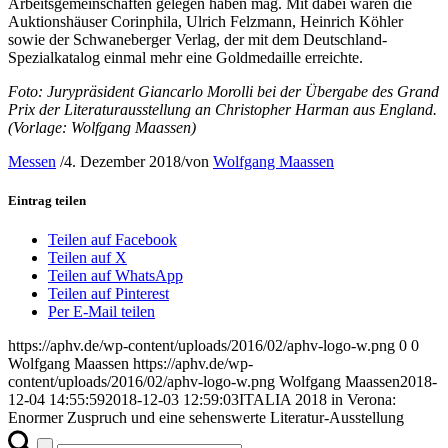
Arbeitsgemeinschaften gelegen haben mag. Mit dabei waren die
Auktionshäuser Corinphila, Ulrich Felzmann, Heinrich Köhler
sowie der Schwaneberger Verlag, der mit dem Deutschland-
Spezialkatalog einmal mehr eine Goldmedaille erreichte.
Foto: Jurypräsident Giancarlo Morolli bei der Übergabe des Grand
Prix der Literaturausstellung an Christopher Harman aus England.
(Vorlage: Wolfgang Maassen)
Messen
/
4. Dezember 2018
/
von
Wolfgang Maassen
Eintrag teilen
Teilen auf Facebook
Teilen auf X
Teilen auf WhatsApp
Teilen auf Pinterest
Per E-Mail teilen
https://aphv.de/wp-content/uploads/2016/02/aphv-logo-w.png
0
0
Wolfgang Maassen
https://aphv.de/wp-
content/uploads/2016/02/aphv-logo-w.png
Wolfgang Maassen
2018-
12-04 14:55:59
2018-12-03 12:59:03
ITALIA 2018 in Verona:
Enormer Zuspruch und eine sehenswerte Literatur-Ausstellung