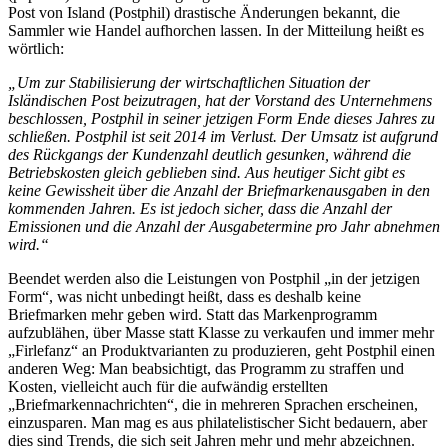
Post von Island (Postphil) drastische Änderungen bekannt, die
Sammler wie Handel aufhorchen lassen. In der Mitteilung heißt es
wörtlich:
„Um zur Stabilisierung der wirtschaftlichen Situation der
Isländischen Post beizutragen, hat der Vorstand des Unternehmens
beschlossen, Postphil in seiner jetzigen Form Ende dieses Jahres zu
schließen. Postphil ist seit 2014 im Verlust. Der Umsatz ist aufgrund
des Rückgangs der Kundenzahl deutlich gesunken, während die
Betriebskosten gleich geblieben sind. Aus heutiger Sicht gibt es
keine Gewissheit über die Anzahl der Briefmarkenausgaben in den
kommenden Jahren. Es ist jedoch sicher, dass die Anzahl der
Emissionen und die Anzahl der Ausgabetermine pro Jahr abnehmen
wird.“
Beendet werden also die Leistungen von Postphil „in der jetzigen
Form“, was nicht unbedingt heißt, dass es deshalb keine
Briefmarken mehr geben wird. Statt das Markenprogramm
aufzublähen, über Masse statt Klasse zu verkaufen und immer mehr
„Firlefanz“ an Produktvarianten zu produzieren, geht Postphil einen
anderen Weg: Man beabsichtigt, das Programm zu straffen und
Kosten, vielleicht auch für die aufwändig erstellten
„Briefmarkennachrichten“, die in mehreren Sprachen erscheinen,
einzusparen. Man mag es aus philatelistischer Sicht bedauern, aber
dies sind Trends, die sich seit Jahren mehr und mehr abzeichnen.