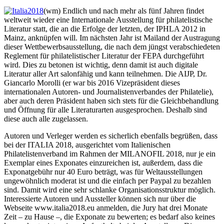
(wm) Endlich und nach mehr als fünf Jahren findet
weltweit wieder eine Internationale Ausstellung für philatelistische
Literatur statt, die an die Erfolge der letzten, der IPHLA 2012 in
Mainz, anknüpfen will. Im nächsten Jahr ist Mailand der Austragung
dieser Wettbewerbsausstellung, die nach dem jüngst verabschiedeten
Reglement für philatelistischer Literatur der FEPA durchgeführt
wird. Dies zu betonen ist wichtig, denn damit ist auch digitale
Literatur aller Art salonfähig und kann teilnehmen. Die AIJP, Dr.
Giancarlo Morolli (er war bis 2016 Vizepräsident dieses
internationalen Autoren- und Journalistenverbandes der Philatelie),
aber auch deren Präsident haben sich stets für die Gleichbehandlung
und Öffnung für alle Literaturarten ausgesprochen. Deshalb sind
diese auch alle zugelassen.
Autoren und Verleger werden es sicherlich ebenfalls begrüßen, dass
bei der ITALIA 2018, ausgerichtet vom Italienischen
Philatelistenverband im Rahmen der MILANOFIL 2018, nur je ein
Exemplar eines Exponates einzureichen ist, außerdem, dass die
Exponatgebühr nur 40 Euro beträgt, was für Weltausstellungen
ungewöhnlich moderat ist und die einfach per Paypal zu bezahlen
sind. Damit wird eine sehr schlanke Organisationsstruktur möglich.
Interessierte Autoren und Aussteller können sich nur über die
Webseite www.italia2018.eu anmelden, die Jury hat drei Monate
Zeit – zu Hause –, die Exponate zu bewerten; es bedarf also keines