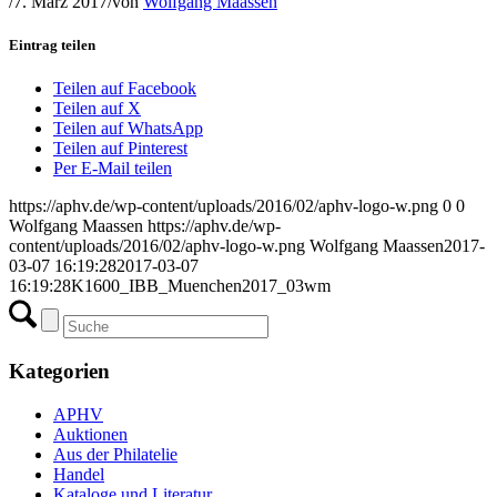
/
7. März 2017
/
von
Wolfgang Maassen
Eintrag teilen
Teilen auf Facebook
Teilen auf X
Teilen auf WhatsApp
Teilen auf Pinterest
Per E-Mail teilen
https://aphv.de/wp-content/uploads/2016/02/aphv-logo-w.png
0
0
Wolfgang Maassen
https://aphv.de/wp-
content/uploads/2016/02/aphv-logo-w.png
Wolfgang Maassen
2017-
03-07 16:19:28
2017-03-07
16:19:28
K1600_IBB_Muenchen2017_03wm
Kategorien
APHV
Auktionen
Aus der Philatelie
Handel
Kataloge und Literatur