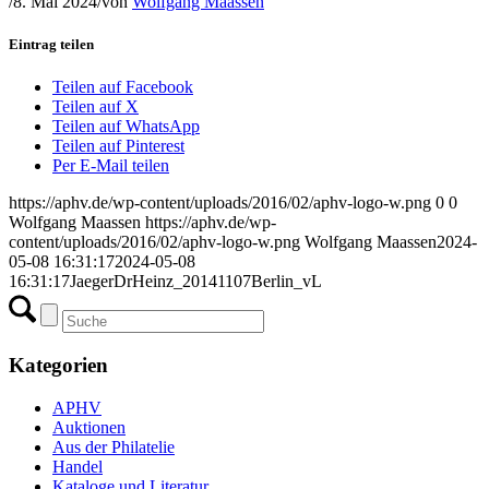
/
8. Mai 2024
/
von
Wolfgang Maassen
Eintrag teilen
Teilen auf Facebook
Teilen auf X
Teilen auf WhatsApp
Teilen auf Pinterest
Per E-Mail teilen
https://aphv.de/wp-content/uploads/2016/02/aphv-logo-w.png
0
0
Wolfgang Maassen
https://aphv.de/wp-
content/uploads/2016/02/aphv-logo-w.png
Wolfgang Maassen
2024-
05-08 16:31:17
2024-05-08
16:31:17
JaegerDrHeinz_20141107Berlin_vL
Kategorien
APHV
Auktionen
Aus der Philatelie
Handel
Kataloge und Literatur