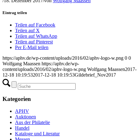
/
18. Dezember 2017
/
von
Wolfgang Maassen
Eintrag teilen
Teilen auf Facebook
Teilen auf X
Teilen auf WhatsApp
Teilen auf Pinterest
Per E-Mail teilen
https://aphv.de/wp-content/uploads/2016/02/aphv-logo-w.png
0
0
Wolfgang Maassen
https://aphv.de/wp-
content/uploads/2016/02/aphv-logo-w.png
Wolfgang Maassen
2017-
12-18 10:19:53
2017-12-18 10:19:53
Gildebrief_Nov2017
Kategorien
APHV
Auktionen
Aus der Philatelie
Handel
Kataloge und Literatur
Messen