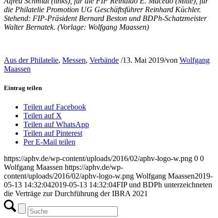
Alfred Schmidt (links), für die FIP Reinaldo E. Macedo (Mitte), für
die Philatelie Promotion UG Geschäftsführer Reinhard Küchler.
Stehend: FIP-Präsident Bernard Beston und BDPh-Schatzmeister
Walter Bernatek. (Vorlage: Wolfgang Maassen)
Aus der Philatelie
,
Messen
,
Verbände
/
13. Mai 2019
/
von
Wolfgang
Maassen
Eintrag teilen
Teilen auf Facebook
Teilen auf X
Teilen auf WhatsApp
Teilen auf Pinterest
Per E-Mail teilen
https://aphv.de/wp-content/uploads/2016/02/aphv-logo-w.png
0
0
Wolfgang Maassen
https://aphv.de/wp-
content/uploads/2016/02/aphv-logo-w.png
Wolfgang Maassen
2019-
05-13 14:32:04
2019-05-13 14:32:04
FIP und BDPh unterzeichneten
die Verträge zur Durchführung der IBRA 2021