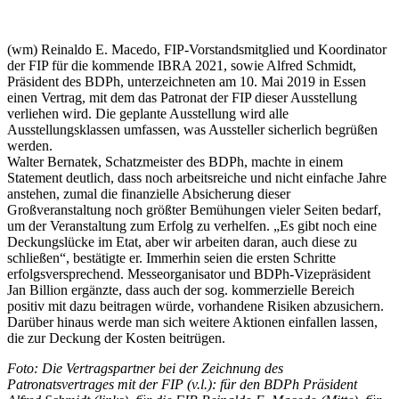
(wm) Reinaldo E. Macedo, FIP-Vorstandsmitglied und Koordinator
der FIP für die kommende IBRA 2021, sowie Alfred Schmidt,
Präsident des BDPh, unterzeichneten am 10. Mai 2019 in Essen
einen Vertrag, mit dem das Patronat der FIP dieser Ausstellung
verliehen wird. Die geplante Ausstellung wird alle
Ausstellungsklassen umfassen, was Aussteller sicherlich begrüßen
werden.
Walter Bernatek, Schatzmeister des BDPh, machte in einem
Statement deutlich, dass noch arbeitsreiche und nicht einfache Jahre
anstehen, zumal die finanzielle Absicherung dieser
Großveranstaltung noch größter Bemühungen vieler Seiten bedarf,
um der Veranstaltung zum Erfolg zu verhelfen. „Es gibt noch eine
Deckungslücke im Etat, aber wir arbeiten daran, auch diese zu
schließen“, bestätigte er. Immerhin seien die ersten Schritte
erfolgsversprechend. Messeorganisator und BDPh-Vizepräsident
Jan Billion ergänzte, dass auch der sog. kommerzielle Bereich
positiv mit dazu beitragen würde, vorhandene Risiken abzusichern.
Darüber hinaus werde man sich weitere Aktionen einfallen lassen,
die zur Deckung der Kosten beitrügen.
Foto: Die Vertragspartner bei der Zeichnung des
Patronatsvertrages mit der FIP (v.l.): für den BDPh Präsident