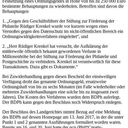
Festsetzung eines Ordnungsgeldes in Höhe von bis zu 250 000 Euro
bestimmte Behauptungen zu wiederholen. Betroffen sind davon die
Behauptungen
1. „Gegen den Geschäftsführer der Stiftung zur Förderung der
Philatelie Rüdiger Krenkel wurde vor kurzem wegen eines
Verstoßes gegen den Datenschutz im nicht-öffentlichen Bereich ein
Ordnungswidrigkeitsverfahren eingeleitet“, und
2. „Herr Rüdiger Krenkel hat versucht, die Aufklärung der
mittlerweile öffentlich bekannt gewordenen Verluste in
Millionenhöhe bei der Stiftung zur Förderung der Philatelie und
Postgeschichte zu verhindern. Krenkel ist verantwortlich für diese
Transaktionen. Dazu gibt es Dokumente.“
Bei Zuwiderhandlung gegen diesen Bescheid der einstweiligen
Verfügung droht das genannte Ordnungsgeld, ersatzweise
Ordnungshaft von bis zu sechs Monaten (im Falle wiederholter oder
mehreren Zuwiderhandlungen eine solche bis zu insgesamt zwei
Jahren). Die Kosten des Verfahrens wurden dem BDPh auferlegt.
Der BDPh kann gegen den Beschluss noch Widerspruch einlegen.
Der Beschluss des Landgerichtes nimmt Bezug auf eine Meldung
des BDPh auf dessen Homepage am 13. Juni 2017, in der die unter
Punkt 1 und 2 genannten Ausführungen formuliert worden waren.
Bereits am 16. und 20. Juni hatte der pcp (Phil*Creativ-