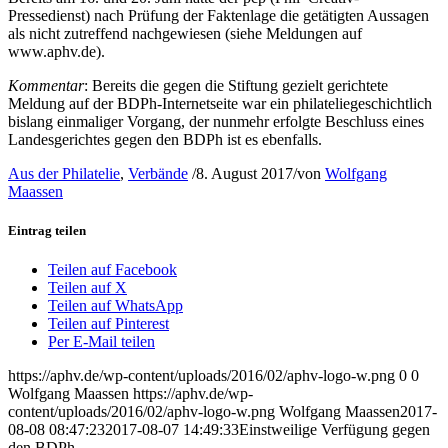
Pressedienst) nach Prüfung der Faktenlage die getätigten Aussagen
als nicht zutreffend nachgewiesen (siehe Meldungen auf
www.aphv.de).
Kommentar
: Bereits die gegen die Stiftung gezielt gerichtete
Meldung auf der BDPh-Internetseite war ein philateliegeschichtlich
bislang einmaliger Vorgang, der nunmehr erfolgte Beschluss eines
Landesgerichtes gegen den BDPh ist es ebenfalls.
Aus der Philatelie
,
Verbände
/
8. August 2017
/
von
Wolfgang
Maassen
Eintrag teilen
Teilen auf Facebook
Teilen auf X
Teilen auf WhatsApp
Teilen auf Pinterest
Per E-Mail teilen
https://aphv.de/wp-content/uploads/2016/02/aphv-logo-w.png
0
0
Wolfgang Maassen
https://aphv.de/wp-
content/uploads/2016/02/aphv-logo-w.png
Wolfgang Maassen
2017-
08-08 08:47:23
2017-08-07 14:49:33
Einstweilige Verfügung gegen
den BDPh