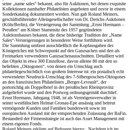
seine „name sales“ bekannt, also für Auktionen, bei denen exquisite
Kollektionen namhafter Philatelisten angeboten und zuvor in einem
Sonderkatalog dokumentiert werden. Nun gab Roland Meiners,
geschäftsführender Alleingesellschafter von Dr. Derichs-Auktionen
(Köln/Berlin), die Versteigerung der Sammlung „Ernst Heemann –
Preußen“ am Kölner Stammsitz des 1957 gegründeten
Auktionshauses bekannt, die diese bisherige Tradition der „Name
Sales“-Versteigerungen in besonderer Weise fortführen wird.
Die Sammlung umfasst ausschließlich die Kopfausgaben des
Königreiches mit Schwerpunkt auf den Ganzsachen und den als
Freimarken verwendeten Ganzsachenausschnitten. Detailliert wird
das Objekt in etwa 300 Einzellose, davon alleine 80 mit den so
beliebten „Oktogonen“, von denen ein Umschlag auch
philateliegeschichtlich von großem Interesse ist: ein postalisch echt
verwendeter Neudruck-Umschlag des 7-Silbergroschen-Oktogones
an den französischen Philatelisten „Berger-Levrault“, der
portorichtig als Doppelbrief in der preußischen Rheinprovinz
aufgeliefert wurde und den Postweg ordnungsgemäß durchlief.
Ernst Heemann, Jahrgang 1948, ist als Vermögensverwalter in
seiner westfälischen Heimat Gronau-Epe ansässig und betreut
vermögende Kunden und Familien bundesweit sowie im
europäischen Ausland mit der entsprechenden Zulassung der BaFin.
Bestandteil der Firmenstrategie ist auch das Asset Management mit
einem eigenen Fonds.
Roland Meiners erklärte auf Befragen hierzu: „Nachdem ich im