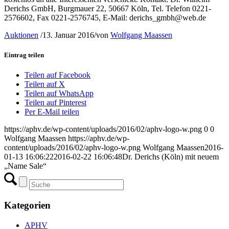
Derichs GmbH, Burgmauer 22, 50667 Köln, Tel. Telefon 0221-
2576602, Fax 0221-2576745, E-Mail: derichs_gmbh@web.de
Auktionen
/
13. Januar 2016
/
von
Wolfgang Maassen
Eintrag teilen
Teilen auf Facebook
Teilen auf X
Teilen auf WhatsApp
Teilen auf Pinterest
Per E-Mail teilen
https://aphv.de/wp-content/uploads/2016/02/aphv-logo-w.png
0
0
Wolfgang Maassen
https://aphv.de/wp-
content/uploads/2016/02/aphv-logo-w.png
Wolfgang Maassen
2016-
01-13 16:06:22
2016-02-22 16:06:48
Dr. Derichs (Köln) mit neuem
„Name Sale“
Kategorien
APHV