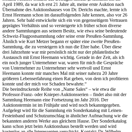
April 1989, da war ich erst 21 Jahre alt, meine erste Auktion nach
Übernahme des Auktionshauses von Dr. Derichs machte, lernte ich
Ernst Heemann schon im darauffolgenden Jahr kennen, also vor 26
Jahren. Sehr bald entwickelte sich ein von gegenseitigem Vertrauen
geprägtes Verhältnis und so versteigerte ich früher schon diverse
andere Sammlungen aus seinem Besitz, wie etwa seine bedeutende
Schweiz-Flugpostsammlung oder seine erste Preußen-Sammlung.
Ähnlich wie Kurt Metzer begann er später eine zweite Preußen-
Sammlung, die zu versteigern ich nun die Ehre habe. Über diese
drei Jahrzehnte war mir persönlich nicht nur der philatelistische
Austausch mit Ernst Heemann wichtig. Gerade in der Zeit, als ich
ein noch junger Unternehmer war, waren für mich die Gespräche
von Unternehmer zu Unternehmer sehr wertvoll und Ernst
Heemann konnte mir manches Mal mit seiner nahezu 20 Jahre
größeren Lebenserfahrung einen Rat geben, von dem ich profitieren
konnte und der mich vor Schaden bewahrte.“
Die beeindruckende Reihe von „Name Sales“ – wie etwa die
Professor-Franz- oder Knieper-Auktionsserien – findet also mit der
Sammlung Heemann eine Fortsetzung im Jahr 2016. Der
Auktionstermin ist im Frühjahr und wird noch bekanntgegeben.
Aufgelegt wird für die Sammlung ein Sonderkatalog mit Leinen-
Festeinband und Schutzumschlag in ähnlicher Aufmachung wie die
bekannten anderen Werke aus gleichem Hause. Der Sonderkatalog
kann schon jetzt beim Auktionshaus bestellt werden und wird
kostenlos an alle Interessenten verschickt. Kontakt: Dr. Wilhelm