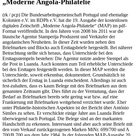
„Moderne Angola-Philatelie
(rk / pcp) Die Bundesarbeitsgemeinschaft Portugal und ehemalige
Kolonien e.V. im BDPh e.V. hat die 19. Ausgabe der kostenlosen
digitalen Zeitschrift „Moderne Angola-Philatelie“ (MAP) im pdf-
Format veröffentlicht. In den Jahren von 2008 bis 2011 war die
litauische Agentur Stamperija Produzent und Verkäufer der
angolanischen Neuheiten. In dieser Zeit wurden neben den
Briefmarken und Blocks auch Ersttagsbriefe hergestellt. Bei näherer
Betrachtung stellte sich heraus, dass Unterschiede bei den
Ersttagsstempeln bestehen: Die Agentur nutzte andere Stempel als
die Post in Luanda. Auch konnten zum Teil erhebliche Unterschiede
bei den Ersttagen festgestellt werden. In dieser MAP werden die
Unterschiede, soweit erkennbar, dokumentiert. Grundsätzlich ist
sicherlich der Ersttag in Luanda entscheident. Allerdings ist auch
fest-zuhalten, dass es kaum Belege mit den Briefmarken aus dem
genannten Zeitraum gibt. Dies führt zu der Vermutung, dass der
Bedarf an Briefmarken bereits sehr gering war bzw. auf eine
Frankierung mit Briefmarken weitgehend verzichtet wurde. Eher
unter Philatelie-historischen Aspekten ist der Bericht über António
Simões zu sehen. Er verschickte einige Jahre aus Luanda Briefe
überwiegend nach Portugal. Die Belege sind an der markanten
Handschrift zu erkennen. Interessant sind aber auch seine Briefe mit
den vom Verkauf zurückgezogenen Marken MiNr. 699/700 und A
700/B 700 aus dem Jahr 1984. In der folgenden MAP-Ausgabe 20