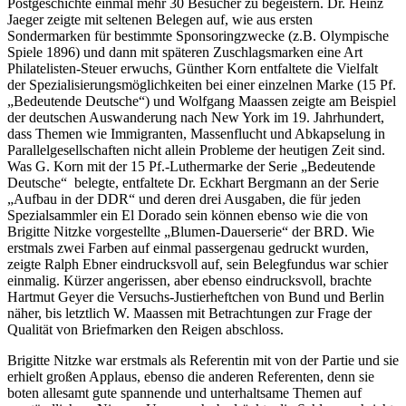
Postgeschichte einmal mehr 30 Besucher zu begeistern. Dr. Heinz
Jaeger zeigte mit seltenen Belegen auf, wie aus ersten
Sondermarken für bestimmte Sponsoringzwecke (z.B. Olympische
Spiele 1896) und dann mit späteren Zuschlagsmarken eine Art
Philatelisten-Steuer erwuchs, Günther Korn entfaltete die Vielfalt
der Spezialisierungsmöglichkeiten bei einer einzelnen Marke (15 Pf.
„Bedeutende Deutsche“) und Wolfgang Maassen zeigte am Beispiel
der deutschen Auswanderung nach New York im 19. Jahrhundert,
dass Themen wie Immigranten, Massenflucht und Abkapselung in
Parallelgesellschaften nicht allein Probleme der heutigen Zeit sind.
Was G. Korn mit der 15 Pf.-Luthermarke der Serie „Bedeutende
Deutsche“ belegte, entfaltete Dr. Eckhart Bergmann an der Serie
„Aufbau in der DDR“ und deren drei Ausgaben, die für jeden
Spezialsammler ein El Dorado sein können ebenso wie die von
Brigitte Nitzke vorgestellte „Blumen-Dauerserie“ der BRD. Wie
erstmals zwei Farben auf einmal passergenau gedruckt wurden,
zeigte Ralph Ebner eindrucksvoll auf, sein Belegfundus war schier
einmalig. Kürzer angerissen, aber ebenso eindrucksvoll, brachte
Hartmut Geyer die Versuchs-Justierheftchen von Bund und Berlin
näher, bis letztlich W. Maassen mit Betrachtungen zur Frage der
Qualität von Briefmarken den Reigen abschloss.
Brigitte Nitzke war erstmals als Referentin mit von der Partie und sie
erhielt großen Applaus, ebenso die anderen Referenten, denn sie
boten allesamt gute spannende und unterhaltsame Themen auf