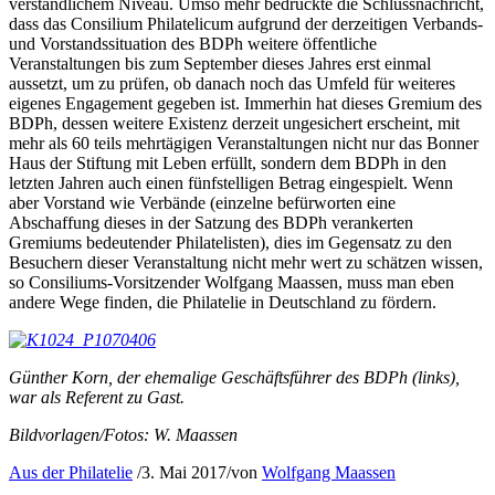
verständlichem Niveau. Umso mehr bedrückte die Schlussnachricht,
dass das Consilium Philatelicum aufgrund der derzeitigen Verbands-
und Vorstandssituation des BDPh weitere öffentliche
Veranstaltungen bis zum September dieses Jahres erst einmal
aussetzt, um zu prüfen, ob danach noch das Umfeld für weiteres
eigenes Engagement gegeben ist. Immerhin hat dieses Gremium des
BDPh, dessen weitere Existenz derzeit ungesichert erscheint, mit
mehr als 60 teils mehrtägigen Veranstaltungen nicht nur das Bonner
Haus der Stiftung mit Leben erfüllt, sondern dem BDPh in den
letzten Jahren auch einen fünfstelligen Betrag eingespielt. Wenn
aber Vorstand wie Verbände (einzelne befürworten eine
Abschaffung dieses in der Satzung des BDPh verankerten
Gremiums bedeutender Philatelisten), dies im Gegensatz zu den
Besuchern dieser Veranstaltung nicht mehr wert zu schätzen wissen,
so Consiliums-Vorsitzender Wolfgang Maassen, muss man eben
andere Wege finden, die Philatelie in Deutschland zu fördern.
Günther Korn, der ehemalige Geschäftsführer des BDPh (links),
war als Referent zu Gast.
Bildvorlagen/Fotos: W. Maassen
Aus der Philatelie
/
3. Mai 2017
/
von
Wolfgang Maassen