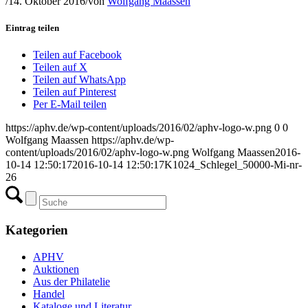
/
14. Oktober 2016
/
von
Wolfgang Maassen
Eintrag teilen
Teilen auf Facebook
Teilen auf X
Teilen auf WhatsApp
Teilen auf Pinterest
Per E-Mail teilen
https://aphv.de/wp-content/uploads/2016/02/aphv-logo-w.png
0
0
Wolfgang Maassen
https://aphv.de/wp-
content/uploads/2016/02/aphv-logo-w.png
Wolfgang Maassen
2016-
10-14 12:50:17
2016-10-14 12:50:17
K1024_Schlegel_50000-Mi-nr-
26
Kategorien
APHV
Auktionen
Aus der Philatelie
Handel
Kataloge und Literatur