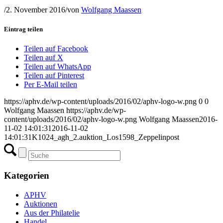
/
2. November 2016
/
von
Wolfgang Maassen
Eintrag teilen
Teilen auf Facebook
Teilen auf X
Teilen auf WhatsApp
Teilen auf Pinterest
Per E-Mail teilen
https://aphv.de/wp-content/uploads/2016/02/aphv-logo-w.png
0
0
Wolfgang Maassen
https://aphv.de/wp-
content/uploads/2016/02/aphv-logo-w.png
Wolfgang Maassen
2016-
11-02 14:01:31
2016-11-02
14:01:31
K1024_agh_2.auktion_Los1598_Zeppelinpost
Kategorien
APHV
Auktionen
Aus der Philatelie
Handel