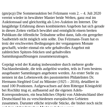
(gm/pcp) Die Sommerauktion bei Felzmann vom 2. – 4. Juli 2020
vereint wieder in bewährter Manier beide Welten, ganz real im
Auktionssaal und gleichzeitig als Live-Auktion im Internet. Die
langjährige Erfahrung dieses kombinierten Angebots hat sich gerade
in diesen Zeiten vielfach bewährt und ermöglicht einem breiten
Publikum die öffentliche Teilnahme selbst dann, falls ein geregelter
Saalbetrieb nicht möglich sein sollte. Das Felzmann-Team hat es
trotz der erschwerten Bedingungen der vergangenen Monate
geschafft, wieder einmal ein sehr gehaltvolles Angebot mit
zahlreichen Spitzen-Stücken und gehaltvollen
Sammlungsauflösungen zusammenzutragen.
Geprägt wird der Katalog insbesondere durch mehrere große
Nachlassbestände, die teils aufgelöst wurden, teils in Form bestens
ausgebauter Sammlungen angeboten werden. An erster Stelle zu
nennen ist das Lebenswerk des passionierten Philatelisten Dr.
Hermann-Siegfried Graf zu Münster (1925 – 2016), detailliert in
rund 100 Positionen. Aufgewachsen auf dem Rittergut Königsfeld
bei Rochlitz trug er, aufbauend auf die eigenen Adels-
Korrespondenzen, ein beachtliches Objekt von Altdeutschland über
Deutschland bis zu verschiedenen europäischen Gebieten
zusammen. Darunter etliche reizvolle Stücke, die bisher noch nicht