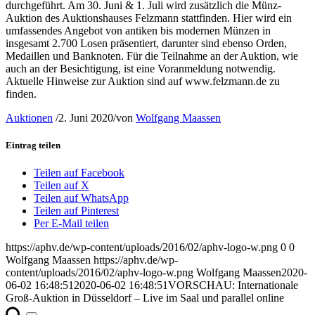
durchgeführt. Am 30. Juni & 1. Juli wird zusätzlich die Münz-
Auktion des Auktionshauses Felzmann stattfinden. Hier wird ein
umfassendes Angebot von antiken bis modernen Münzen in
insgesamt 2.700 Losen präsentiert, darunter sind ebenso Orden,
Medaillen und Banknoten. Für die Teilnahme an der Auktion, wie
auch an der Besichtigung, ist eine Voranmeldung notwendig.
Aktuelle Hinweise zur Auktion sind auf www.felzmann.de zu
finden.
Auktionen
/
2. Juni 2020
/
von
Wolfgang Maassen
Eintrag teilen
Teilen auf Facebook
Teilen auf X
Teilen auf WhatsApp
Teilen auf Pinterest
Per E-Mail teilen
https://aphv.de/wp-content/uploads/2016/02/aphv-logo-w.png
0
0
Wolfgang Maassen
https://aphv.de/wp-
content/uploads/2016/02/aphv-logo-w.png
Wolfgang Maassen
2020-
06-02 16:48:51
2020-06-02 16:48:51
VORSCHAU: Internationale
Groß-Auktion in Düsseldorf – Live im Saal und parallel online