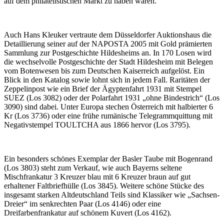
auf dem philatelistischen Markt zu haben waren.
Auch Hans Kleuker vertraute dem Düsseldorfer Auktionshaus die
Detaillierung seiner auf der NAPOSTA 2005 mit Gold prämierten
Sammlung zur Postgeschichte Hildesheims an. In 170 Losen wird
die wechselvolle Postgeschichte der Stadt Hildesheim mit Belegen
vom Botenwesen bis zum Deutschen Kaiserreich aufgelöst. Ein
Blick in den Katalog sowie lohnt sich in jedem Fall. Raritäten der
Zeppelinpost wie ein Brief der Ägyptenfahrt 1931 mit Stempel
SUEZ (Los 3082) oder der Polarfahrt 1931 „ohne Bindestrich“ (Los
3090) sind dabei. Unter Europa stechen Österreich mit halbierter 6
Kr (Los 3736) oder eine frühe rumänische Telegrammquittung mit
Negativstempel TOULTCHA aus 1866 hervor (Los 3795).
Ein besonders schönes Exemplar der Basler Taube mit Bogenrand
(Los 3803) steht zum Verkauf, wie auch Bayerns seltene
Mischfrankatur 3 Kreuzer blau mit 6 Kreuzer braun auf gut
erhaltener Faltbriefhülle (Los 3845). Weitere schöne Stücke des
insgesamt starken Altdeutschland Teils sind Klassiker wie „Sachsen-
Dreier“ im senkrechten Paar (Los 4146) oder eine
Dreifarbenfrankatur auf schönem Kuvert (Los 4162).