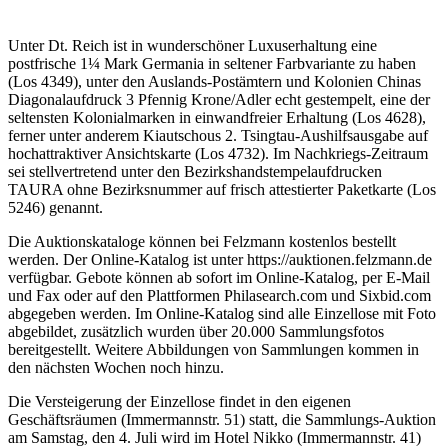
Unter Dt. Reich ist in wunderschöner Luxuserhaltung eine
postfrische 1¼ Mark Germania in seltener Farbvariante zu haben
(Los 4349), unter den Auslands-Postämtern und Kolonien Chinas
Diagonalaufdruck 3 Pfennig Krone/Adler echt gestempelt, eine der
seltensten Kolonialmarken in einwandfreier Erhaltung (Los 4628),
ferner unter anderem Kiautschous 2. Tsingtau-Aushilfsausgabe auf
hochattraktiver Ansichtskarte (Los 4732). Im Nachkriegs-Zeitraum
sei stellvertretend unter den Bezirkshandstempelaufdrucken
TAURA ohne Bezirksnummer auf frisch attestierter Paketkarte (Los
5246) genannt.
Die Auktionskataloge können bei Felzmann kostenlos bestellt
werden. Der Online-Katalog ist unter https://auktionen.felzmann.de
verfügbar. Gebote können ab sofort im Online-Katalog, per E-Mail
und Fax oder auf den Plattformen Philasearch.com und Sixbid.com
abgegeben werden. Im Online-Katalog sind alle Einzellose mit Foto
abgebildet, zusätzlich wurden über 20.000 Sammlungsfotos
bereitgestellt. Weitere Abbildungen von Sammlungen kommen in
den nächsten Wochen noch hinzu.
Die Versteigerung der Einzellose findet in den eigenen
Geschäftsräumen (Immermannstr. 51) statt, die Sammlungs-Auktion
am Samstag, den 4. Juli wird im Hotel Nikko (Immermannstr. 41)