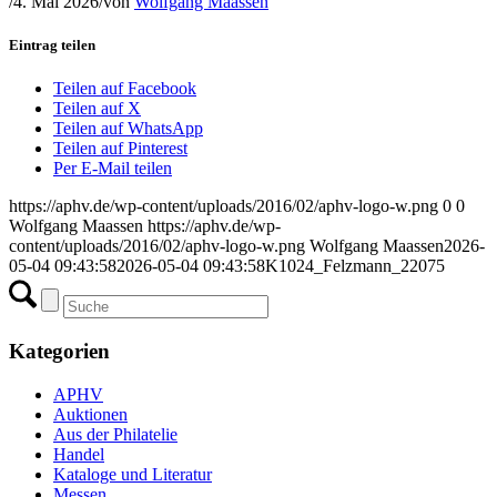
/
4. Mai 2026
/
von
Wolfgang Maassen
Eintrag teilen
Teilen auf Facebook
Teilen auf X
Teilen auf WhatsApp
Teilen auf Pinterest
Per E-Mail teilen
https://aphv.de/wp-content/uploads/2016/02/aphv-logo-w.png
0
0
Wolfgang Maassen
https://aphv.de/wp-
content/uploads/2016/02/aphv-logo-w.png
Wolfgang Maassen
2026-
05-04 09:43:58
2026-05-04 09:43:58
K1024_Felzmann_22075
Kategorien
APHV
Auktionen
Aus der Philatelie
Handel
Kataloge und Literatur
Messen