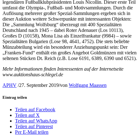
legendären Fußballklubpräsidenten Louis Nicollin. Dieser erste Teil
umfasst die Olympia-, Fußball- und Motivsammlungen. Durch die
Auflösung mehrerer großer Spezial-Sammlungen ergeben sich in
dieser Auktion weitere Schwerpunkte mit interessanten Objekten:
Die „Sammlung Wolfsburg“ überzeugt mit 400 Spezialitäten
Deutschland nach 1945 – dabei Roter Adenauer (Los 10113),
Großes D (10158), Mona Lisa als Einzelfrankatur (9984) – sowie
Spezialitäten Bulgarien (Lose 98, 4641, 4752). Die stets beliebte
Münzabteilung wird ein besonderer Anziehungspunkt sein: Der
„Franken-Fund“ enthält ein großes Angebot Goldmünzen mit vielen
seltenen Stücken Dt. Reich (z.B. Lose 6191, 6389, 6390 und 6521).
Mehr Informationen finden Interessenten auf der Internetseite
www.auktionshaus-schlegel.de
APHV
/
27. September 2019
/
von
Wolfgang Maassen
Eintrag teilen
Teilen auf Facebook
Teilen auf X
Teilen auf WhatsApp
Teilen auf Pinterest
Per E-Mail teilen