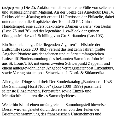
(as/pcp-wm) Die 25. Auktion enthält erneut eine Fülle von seltenem
und ausgezeichnetem Material. An der Spitze des Angebots: Der IV.
Exklusivitäten-Katalog mit erneut 111 Pretiosen der Philatelie, dabei
unter anderem die Kopfsteher der 10 und 20 Pf. China
Handstempel, eine äußerst dekorative ‚Damen-Galerie‘ von Berlin
(Lose 75 und 76) und der legendäre 11er-Block der grünen
Oktogon-Marke zu 1 Schilling von Großbritannien (Los 103).
Ein Sonderkatalog „Die fliegenden Zigarren“ – Historie der
Luftschiffe (Lose 200–893) vereint das seit zehn Jahren größte
Angebot Pioniere aus der seltenen und äußerst umfangreichen
Luftschiff-Pioniersammlung des bekannten Sammlers John Mattler
aus St. Louis/USA mit einem zweiten Schwerpunkt Zeppelin und
einem außergewöhnlichen Angebot Vertragsstaatenpost Luxemburg
sowie Vertragsstaatenpost Schweiz nach Nord- & Südamerika.
Aller guten Dinge sind drei: Der Sonderkatalog „Bautenserie 1948 –
Die Sammlung Horst Nöbbe“ (Lose 1000–1999) präsentiert
seltenste Einzelmarken, Portostufen sowie Einzel- und
Mehrfachfrankaturen dieses Sammelgebietes.
Weiterhin ist auf einen umfangreichen Sammlungsteil hinweisen.
Dieser wird eingeleitet durch den ersten von drei Teilen der
Briefmarkensammlung des französischen Unternehmers und