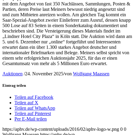
mit dem Angebot von fast 350 Nachlässen, Sammlungen, Posten &
Partien, deren Preise laut Meiners bewusst niedrig angesetzt sind
und zum Mitbieten anreizen wollen. Am gleichen Tag kommt ein
Saar-Spezial-Angebot zweier Einlieferer zum Ausruf, dessen knapp
500 Lose auf 83 Seiten in einem Sonderkatalog dokumentiert und
beschrieben sind. Die Versteigerung dieses Materials findet im
„Lindner Hotel City Plaza“ in Köln statt. Die Auktion wird dann am
5. und 6. Dezember nur „online“ fortgeführt und Interessenten
erwartet dann ein über 1.300 starkes Angebot deutscher und
internationaler Briefmarken und Belege. Meiners selbst spricht von
einem sehr erfolgreichen Auktionsjahr 2025, für das er einen
Gesamtumsatz von mehr als 5 Millionen Euro erwartet.
Auktionen
/
24. November 2025
/
von
Wolfgang Maassen
Eintrag teilen
Teilen auf Facebook
Teilen auf X
Teilen auf WhatsApp
Teilen auf Pinterest
Per E-Mail teilen
https://aphv.de/wp-content/uploads/2016/02/aphv-logo-w.png
0
0
Wolfgang Maassen
https://aphv.de/wp-