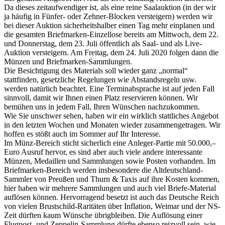
Da dieses zeitaufwendiger ist, als eine reine Saalauktion (in der wir
ja häufig in Fünfer- oder Zehner-Blocken versteigern) werden wir
bei dieser Auktion sicherheitshalber einen Tag mehr einplanen und
die gesamten Briefmarken-Einzellose bereits am Mittwoch, dem 22.
und Donnerstag, dem 23. Juli öffentlich als Saal- und als Live-
Auktion versteigern. Am Freitag, dem 24. Juli 2020 folgen dann die
Münzen und Briefmarken-Sammlungen.
Die Besichtigung des Materials soll wieder ganz „normal“
stattfinden, gesetzliche Regelungen wie Abstandsregeln usw.
werden natürlich beachtet. Eine Terminabsprache ist auf jeden Fall
sinnvoll, damit wir Ihnen einen Platz reservieren können. Wir
bemühen uns in jedem Fall, Ihren Wünschen nachzukommen.
Wie Sie unschwer sehen, haben wir ein wirklich stattliches Angebot
in den letzten Wochen und Monaten wieder zusammengetragen. Wir
hoffen es stößt auch im Sommer auf Ihr Interesse.
Im Münz-Bereich sticht sicherlich eine Anleger-Partie mit 50.000,–
Euro Ausruf hervor, es sind aber auch viele andere interessante
Münzen, Medaillen und Sammlungen sowie Posten vorhanden. Im
Briefmarken-Bereich werden insbesondere die Altdeutschland-
Sammler von Preußen und Thurn & Taxis auf ihre Kosten kommen,
hier haben wir mehrere Sammlungen und auch viel Briefe-Material
auflösen können. Hervorragend besetzt ist auch das Deutsche Reich
von vielen Brustschild-Raritäten über Inflation, Weimar und der NS-
Zeit dürften kaum Wünsche übrigbleiben. Die Auflösung einer
Flugpost- und Zeppelin-Sammlung dürfte ebenso reizvoll sein, wie