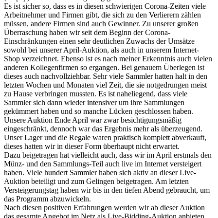
Es ist sicher so, dass es in diesen schwierigen Corona-Zeiten viele
Arbeitnehmer und Firmen gibt, die sich zu den Verlierern zählen
müssen, andere Firmen sind auch Gewinner. Zu unserer großen
Überraschung haben wir seit dem Beginn der Corona-
Einschränkungen einen sehr deutlichen Zuwachs der Umsätze
sowohl bei unserer April-Auktion, als auch in unserem Internet-
Shop verzeichnet. Ebenso ist es nach meiner Erkenntnis auch vielen
anderen Kollegenfirmen so ergangen. Bei genauem Überlegen ist
dieses auch nachvollziehbar. Sehr viele Sammler hatten halt in den
letzten Wochen und Monaten viel Zeit, die sie notgedrungen meist
zu Hause verbringen mussten. Es ist naheliegend, dass viele
Sammler sich dann wieder intensiver um ihre Sammlungen
gekümmert haben und so manche Lücken geschlossen haben.
Unsere Auktion Ende April war zwar besichtigungsmäßig
eingeschränkt, dennoch war das Ergebnis mehr als überzeugend.
Unser Lager und die Regale waren praktisch komplett abverkauft,
dieses hatten wir in dieser Form überhaupt nicht erwartet.
Dazu beigetragen hat vielleicht auch, dass wir im April erstmals den
Münz- und den Sammlungs-Teil auch live im Internet versteigert
haben. Viele hundert Sammler haben sich aktiv an dieser Live-
Auktion beteiligt und zum Gelingen beigetragen. Am letzten
Versteigerungstag haben wir bis in den tiefen Abend gebraucht, um
das Programm abzuwickeln.
Nach diesen positiven Erfahrungen werden wir ab dieser Auktion
das gesamte Angebot im Netz als Live-Bidding-Auktion anbieten.