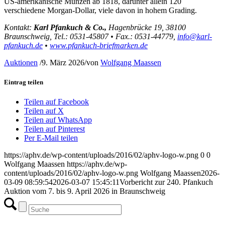
US-amerikanische Münzen ab 1818, darunter allein 120
verschiedene Morgan-Dollar, viele davon in hohem Grading.
Kontakt:
Karl Pfankuch & Co.,
Hagenbrücke 19, 38100
Braunschweig, Tel.: 0531-45807 • Fax.: 0531-44779,
info@karl-
pfankuch.de
•
www.pfankuch-briefmarken.de
Auktionen
/
9. März 2026
/
von
Wolfgang Maassen
Eintrag teilen
Teilen auf Facebook
Teilen auf X
Teilen auf WhatsApp
Teilen auf Pinterest
Per E-Mail teilen
https://aphv.de/wp-content/uploads/2016/02/aphv-logo-w.png
0
0
Wolfgang Maassen
https://aphv.de/wp-
content/uploads/2016/02/aphv-logo-w.png
Wolfgang Maassen
2026-
03-09 08:59:54
2026-03-07 15:45:11
Vorbericht zur 240. Pfankuch
Auktion vom 7. bis 9. April 2026 in Braunschweig