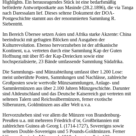
Highlights. Ein herausragendes Stück ist eine bedarfsmäßig
beförderte Antwortpostkarte aus Masinde (28.2.1896), die via Tanga
nach Daressalam lief. Dieses seltene Dokument der DOA-
Postgeschichte stammt aus der renommierten Sammlung R.
Siebentritt.
Im Bereich Übersee setzen Asien und Afrika starke Akzente: China
beeindruckt mit gefragten Blöcken und Ausgaben der
Kulturrevolution. Ebenso hervorzuheben ist der afrikanische
Kontinent, u.a. vertreten durch eine Sammlung Kap der Guten
Hoffnung mit über 85 der Kap-Dreiecken sowie eine
hochspezialisierte, 23 Bände umfassende Sammlung Südafrika.
Die Sammlungs- und Münzabteilung umfasst über 1.200 Lose:
meist unberührte Posten, Sammlungen und Nachlässe, zahlreiche
Großposten sowie wertvolle Münzsammlungen, Anlage- und
Sammlermünzen aus über 2.100 Jahren Münzgeschichte. Darunter
sind Altdeutschland und das Deutsche Kaiserreich gut vertreten mit
seltenen Talern und Reichssilbermünzen, ferner exotische
Silberunzen, Goldmünzen aus aller Welt u.v.a.
Hervorzuheben sind vor allem die Münzen von Brandenburg-
Preußen u.a. mit mehreren Friedrich d’or, Großbritannien mit
zahlreichen Guinea ab Georg I. (1714-1727), Sovereigns sowie
seltenen Double-Sovereigns und 5 Pounds-Goldmünzen. Ferner