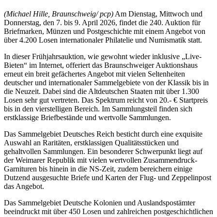
(Michael Hille, Braunschweig/ pcp)
Am Dienstag, Mittwoch und
Donnerstag, den 7. bis 9. April 2026, findet die 240. Auktion für
Briefmarken, Münzen und Postgeschichte mit einem Angebot von
über 4.200 Losen internationaler Philatelie und Numismatik statt.
In dieser Frühjahrsauktion, wie gewohnt wieder inklusive „Live-
Bieten“ im Internet, offeriert das Braunschweiger Auktionshaus
erneut ein breit gefächertes Angebot mit vielen Seltenheiten
deutscher und internationaler Sammelgebiete von der Klassik bis in
die Neuzeit. Dabei sind die Altdeutschen Staaten mit über 1.300
Losen sehr gut vertreten. Das Spektrum reicht von 20.- € Startpreis
bis in den vierstelligen Bereich. Im Sammlungsteil finden sich
erstklassige Briefbestände und wertvolle Sammlungen.
Das Sammelgebiet Deutsches Reich besticht durch eine exquisite
Auswahl an Raritäten, erstklassigen Qualitätsstücken und
gehaltvollen Sammlungen. Ein besonderer Schwerpunkt liegt auf
der Weimarer Republik mit vielen wertvollen Zusammendruck-
Garnituren bis hinein in die NS-Zeit, zudem bereichern einige
Dutzend ausgesuchte Briefe und Karten der Flug- und Zeppelinpost
das Angebot.
Das Sammelgebiet Deutsche Kolonien und Auslandspostämter
beeindruckt mit über 450 Losen und zahlreichen postgeschichtlichen