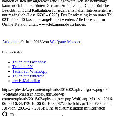
handelt es sich um altgewachsene Lagerware, wie sie heutzutage
kaum noch in unberührtem Zustand zu finden ist. Die persönliche
Besichtigung und Kalkulation für jeden ernsthaften Interessenten ist
unumgänglich (Lose 6696 – 6725). Der Printkatalog kann unter Tel.
0211-550 440 kostenlos angefordert werden. Alle Lose sind im
Online-Katalog unter: www.felzmann.de zu finden.
Auktionen
/
9. Juni 2016
/
von
Wolfgang Maassen
Eintrag teilen
Teilen auf Facebook
Teilen auf X
Teilen auf WhatsApp
Teilen auf Pinterest
Per E-Mail teilen
https://aphv.de/wp-content/uploads/2016/02/aphv-logo-w.png
0
0
Wolfgang Maassen
https://aphv.de/wp-
content/uploads/2016/02/aphv-logo-w.png
Wolfgang Maassen
2016-
06-09 16:34:47
2016-06-09 16:34:47
Vorbericht zur 156. Felzmann-
Auktion (28.6.–2.7.2016): Eine Jubiläumsauktion mit Raritäten