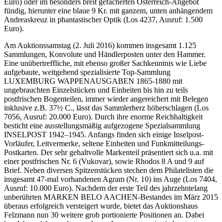
Euro) oder im besonders breit gefächerten Österreich-Angebot
fündig, hierunter eine blaue 9 Kr. mit ganzem, unten anhängendem
Andreaskreuz in phantastischer Optik (Los 4237, Ausruf: 1.500
Euro).
Am Auktionssamstag (2. Juli 2016) kommen insgesamt 1.125
Sammlungen, Konvolute und Händlerposten unter den Hammer.
Eine unübertreffliche, mit ebenso großer Sachkenntnis wie Liebe
aufgebaute, weitgehend spezialisierte Top-Sammlung
LUXEMBURG WAPPENAUSGABEN 1865-1880 mit
ungebrauchten Einzelstücken und Einheiten bis hin zu teils
postfrischen Bogenteilen, immer wieder angereichert mit Belegen
inklusive z.B. 37½ C., lässt das Sammlerherz höherschlagen (Los
7056, Ausruf: 20.000 Euro). Durch ihre enorme Reichhaltigkeit
besticht eine ausstellungsmäßig aufgezogene Spezialsammlung
INSELPOST 1942–1945. Anfangs finden sich einige Inselpost-
Vorläufer, Leitvermerke, seltene Einheiten und Funkmitteilungs-
Postkarten. Der sehr gehaltvolle Markenteil präsentiert sich u.a. mit
einer postfrischen Nr. 6 (Vukovar), sowie Rhodos 8 A und 9 auf
Brief. Neben diversen Spitzenstücken stechen dem Philatelisten die
insgesamt 47-mal vorhandenen Agram (Nr. 10) ins Auge (Los 7404,
Ausruf: 10.000 Euro). Nachdem der erste Teil des jahrzehntelang
unberührten MARKEN BELO AACHEN-Bestandes im März 2015
überaus erfolgreich versteigert wurde, bietet das Auktionshaus
Felzmann nun 30 weitere grob portionierte Positionen an. Dabei