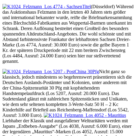
(Düsseldorf) Während
das Auktionshaus Felzmann in den letzten 40 Jahren stets größer
und international bekannter wurde, reifte die Briefmarkensammlung
eines Blechschild-Fabrikanten aus Wuppertal-Barmen unerkannt im
Schrank. Deren Auflösung bestreitet einen Großteil des besonders
spannenden Altdeutschland-Angebotes. Die wohl schönste und mit
Abstand farbintensivste Frankatur der lebhaftroten Sachsen Dreier-
Marke (Los 4774, Ausruf: 30.000 Euro) sowie die gelbe Bayern 1
Kr. der späteren Druckperiode mit 22 mm breitem Zwischensteg
(Los 4484, Ausruf: 24.000 Euro) seien hier nur stellvertretend
genannt.
Nicht ganz so
klassisch, jedoch mindestens so begehrenswert präsentieren sich die
Deutschen Auslands-Postämter und Kolonien, unter anderem mit
der China-Spitzenrarität 30 Pfg mit kopfstehendem
Handstempelaufdruck (Los 5207, Ausruf: 20.000 Euro). Das
Sudetenland glänzt mit zahlreichen Spitzenstücken und Unikaten,
wie dem sehr seltenen kompletten 3-Werte-Satz 50 H – 2 Kc
Kinderhilfe auf Briefteil aus Reichenberg-Maffensdorf (Los 5542,
Ausruf: 3.000 Euro).
Liebhaber der Klassik und ausgefallener Weltraritäten werden mit
Japans „Erdbeben-Ausgabe“ (Los 4038, Ausruf: 6.000 Euro), einer
der legendären „Mauritius“-Marken (Los 4052, Ausruf: 15.000