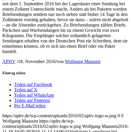
seit dem 1. September 2016 bei der Lagerdauer einer Sendung bei
einem Zollamt Unterschiede macht. Anders als bei Paketen werden
Briefsendungen seitdem nur noch sieben statt bisher 14 Tage in den
Zollämtern vorrätig gehalten, bevor sie dann – sofern nicht abgeholt
– an die Absender zurückgehen. Zu Briefsendungen zählen Briefe,
Päckchen und Wurfsendungen bis zu einem Gewicht von zwei
Kilogramm. Die Empfänger solcher zollamtlich gelagerten
Sendungen erhalten von der Deutschen Post ein Schreiben, dem sie
entnehmen können, ob es sich um einen Brief oder ein Paket
handelt.
APHV
/
18. November 2016
/
von
Wolfgang Maassen
Eintrag teilen
Teilen auf Facebook
Teilen auf X
Teilen auf WhatsApp
Teilen auf Pinterest
Per E-Mail teilen
https://aphv.de/wp-content/uploads/2016/02/aphv-logo-w.png
0
0
Wolfgang Maassen
https://aphv.de/wp-
content/uploads/2016/02/aphv-logo-w.png
Wolfgang Maassen
2016-
11-18 10:05:39
2016-11-14 14:06:01
Verkürzte Lagerdauer bei