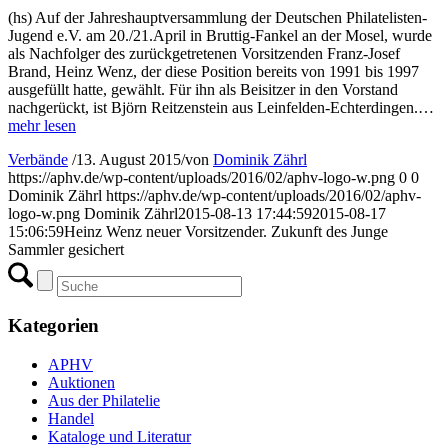
(hs) Auf der Jahreshauptversammlung der Deutschen Philatelisten-
Jugend e.V. am 20./21.April in Bruttig-Fankel an der Mosel, wurde
als Nachfolger des zurückgetretenen Vorsitzenden Franz-Josef
Brand, Heinz Wenz, der diese Position bereits von 1991 bis 1997
ausgefüllt hatte, gewählt. Für ihn als Beisitzer in den Vorstand
nachgerückt, ist Björn Reitzenstein aus Leinfelden-Echterdingen.…
mehr lesen
Verbände
/
13. August 2015
/
von
Dominik Zährl
https://aphv.de/wp-content/uploads/2016/02/aphv-logo-w.png
0
0
Dominik Zährl
https://aphv.de/wp-content/uploads/2016/02/aphv-
logo-w.png
Dominik Zährl
2015-08-13 17:44:59
2015-08-17
15:06:59
Heinz Wenz neuer Vorsitzender. Zukunft des Junge
Sammler gesichert
Kategorien
APHV
Auktionen
Aus der Philatelie
Handel
Kataloge und Literatur