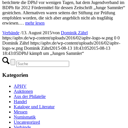
berichtete die DPhJ vor wenigen Tagen, hat dem Jugendverband im
BDPh für 2012 Fördermittel für dessen Zeitschrift „Junge Sammler“
gestrichen. Alternativen waren seitens der Stiftung zur Prüfung
empfohlen worden, die sich aber angeblich nicht als tragfähig
erwiesen.…
mehr lesen
Verbände
/
13. August 2015
/
von
Dominik Zährl
https://aphv.de/wp-content/uploads/2016/02/aphv-logo-w.png
0
0
Dominik Zährl
https://aphv.de/wp-content/uploads/2016/02/aphv-
logo-w.png
Dominik Zährl
2015-08-13 18:43:05
2015-08-13
18:43:05
DPhJ kämpft um „Jungen Sammler“
Kategorien
APHV
Auktionen
Aus der Philatelie
Handel
Kataloge und Literatur
Messen
Numismatik
Uncategorized
Verbände