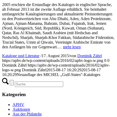
2005 erschien die Erstauflage des Kataloges in englischer Sprache,
ab Februar 2013 ist die zweite Auflage erhältlich. Sie beinhaltet
umfangreiche Katalogisierungen und aktualisierte Preisnotierungen
zu den Postwertzeichen von Abu Dhabi, Aden, Aden Protektorate,
Ajman, Ajman-Manama, Bahrain, Dubai, Fujairah, Irak, Jemen
(Nord, Königreich, Süd, Republik), Kuwait, Oman (Sultanat),
Qatar, Ras Al Khaimah, Saudi Arabien (mit Hedschas and
Nedschd), Sharjah, Sharjah-Khor Fakkan, Südarabische Föderation,
Trucial States, Umm al Qiwain, Vereinigte Arabische Emirate von
den Anfängen bis zur Gegenwart.…
mehr lesen
Kataloge und Literatur
/
17. August 2015
/
von
Dominik Zährl
https://aphv.de/wp-content/uploads/2016/02/aphv-logo-w.png
0
0
Dominik Zährl
https://aphv.de/wp-content/uploads/2016/02/aphv-
logo-w.png
Dominik Zährl
2015-08-17 16:20:29
2015-08-17
16:20:29
Neuauflage des MICHEL „Gulf-States“-Kataloges
Kategorien
APHV
Auktionen
Aus der Philatelie