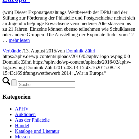
(wm) Dieser Exponatgestaltungs-Wettbewerb der DPhJ und der
Stiftung zur Förderung der Philatelie und Postgeschichte richtet sich
an Jugendliche/junge Erwachsene verschiedener Altersklassen bis
zu 21 Jahren. Einzelne können ebenso teilnehmen wie Schulklassen
oder andere Gruppen. Die Ausstellung der Exponate findet vom 12.
…
mehr lesen
Verbände
/
13. August 2015
/
von
Dominik Zährl
https://aphv.de/wp-content/uploads/2016/02/aphv-logo-w.png
0
0
Dominik Zährl
https://aphv.de/wp-content/uploads/2016/02/aphv-
logo-w.png
Dominik Zährl
2015-08-13 15:43:16
2015-08-13
15:43:16
Stiftungswettbewerb 2014: „Wir in Europa“
Kategorien
APHV
Auktionen
Aus der Philatelie
Handel
Kataloge und Literatur
Messen