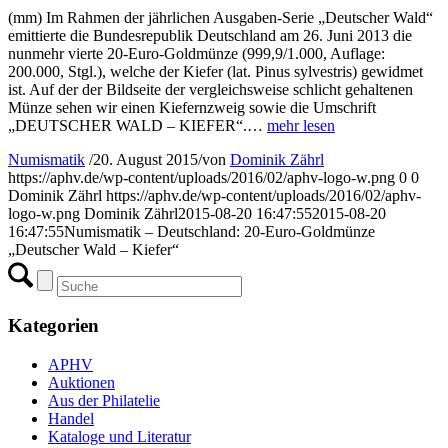
(mm) Im Rahmen der jährlichen Ausgaben-Serie „Deutscher Wald“
emittierte die Bundesrepublik Deutschland am 26. Juni 2013 die
nunmehr vierte 20-Euro-Goldmünze (999,9/1.000, Auflage:
200.000, Stgl.), welche der Kiefer (lat. Pinus sylvestris) gewidmet
ist. Auf der der Bildseite der vergleichsweise schlicht gehaltenen
Münze sehen wir einen Kiefernzweig sowie die Umschrift
„DEUTSCHER WALD – KIEFER“.…
mehr lesen
Numismatik
/
20. August 2015
/
von
Dominik Zährl
https://aphv.de/wp-content/uploads/2016/02/aphv-logo-w.png
0
0
Dominik Zährl
https://aphv.de/wp-content/uploads/2016/02/aphv-
logo-w.png
Dominik Zährl
2015-08-20 16:47:55
2015-08-20
16:47:55
Numismatik – Deutschland: 20-Euro-Goldmünze
„Deutscher Wald – Kiefer“
Kategorien
APHV
Auktionen
Aus der Philatelie
Handel
Kataloge und Literatur