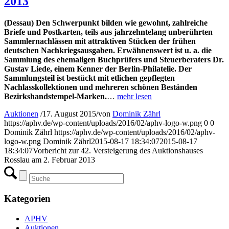
2013
(Dessau) Den Schwerpunkt bilden wie gewohnt, zahlreiche
Briefe und Postkarten, teils aus jahrzehntelang unberührten
Sammlernachlässen mit attraktiven Stücken der frühen
deutschen Nachkriegsausgaben. Erwähnenswert ist u. a. die
Sammlung des ehemaligen Buchprüfers und Steuerberaters Dr.
Gustav Liede, einem Kenner der Berlin-Philatelie. Der
Sammlungsteil ist bestückt mit etlichen gepflegten
Nachlasskollektionen und mehreren schönen Beständen
Bezirkshandstempel-Marken.
…
mehr lesen
Auktionen
/
17. August 2015
/
von
Dominik Zährl
https://aphv.de/wp-content/uploads/2016/02/aphv-logo-w.png
0
0
Dominik Zährl
https://aphv.de/wp-content/uploads/2016/02/aphv-
logo-w.png
Dominik Zährl
2015-08-17 18:34:07
2015-08-17
18:34:07
Vorbericht zur 42. Versteigerung des Auktionshauses
Rosslau am 2. Februar 2013
Kategorien
APHV
Auktionen