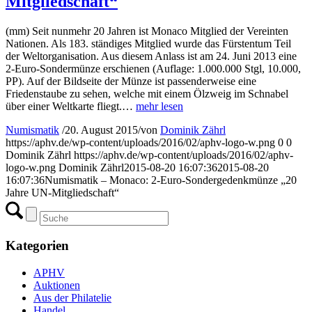
Mitgliedschaft“
(mm) Seit nunmehr 20 Jahren ist Monaco Mitglied der Vereinten
Nationen. Als 183. ständiges Mitglied wurde das Fürstentum Teil
der Weltorganisation. Aus diesem Anlass ist am 24. Juni 2013 eine
2-Euro-Sondermünze erschienen (Auflage: 1.000.000 Stgl, 10.000,
PP). Auf der Bildseite der Münze ist passenderweise eine
Friedenstaube zu sehen, welche mit einem Ölzweig im Schnabel
über einer Weltkarte fliegt.…
mehr lesen
Numismatik
/
20. August 2015
/
von
Dominik Zährl
https://aphv.de/wp-content/uploads/2016/02/aphv-logo-w.png
0
0
Dominik Zährl
https://aphv.de/wp-content/uploads/2016/02/aphv-
logo-w.png
Dominik Zährl
2015-08-20 16:07:36
2015-08-20
16:07:36
Numismatik – Monaco: 2-Euro-Sondergedenkmünze „20
Jahre UN-Mitgliedschaft“
Kategorien
APHV
Auktionen
Aus der Philatelie
Handel