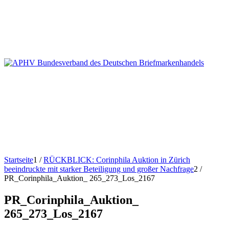
Startseite
1
/
RÜCKBLICK: Corinphila Auktion in Zürich
beeindruckte mit starker Beteiligung und großer Nachfrage
2
/
PR_Corinphila_Auktion_ 265_273_Los_2167
PR_Corinphila_Auktion_
265_273_Los_2167