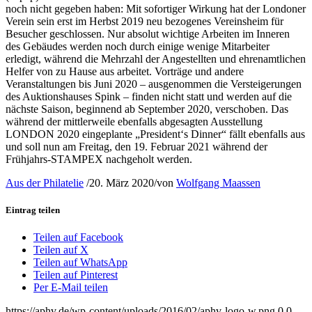
noch nicht gegeben haben: Mit sofortiger Wirkung hat der Londoner
Verein sein erst im Herbst 2019 neu bezogenes Vereinsheim für
Besucher geschlossen. Nur absolut wichtige Arbeiten im Inneren
des Gebäudes werden noch durch einige wenige Mitarbeiter
erledigt, während die Mehrzahl der Angestellten und ehrenamtlichen
Helfer von zu Hause aus arbeitet. Vorträge und andere
Veranstaltungen bis Juni 2020 – ausgenommen die Versteigerungen
des Auktionshauses Spink – finden nicht statt und werden auf die
nächste Saison, beginnend ab September 2020, verschoben. Das
während der mittlerweile ebenfalls abgesagten Ausstellung
LONDON 2020 eingeplante „President‘s Dinner“ fällt ebenfalls aus
und soll nun am Freitag, den 19. Februar 2021 während der
Frühjahrs-STAMPEX nachgeholt werden.
Aus der Philatelie
/
20. März 2020
/
von
Wolfgang Maassen
Eintrag teilen
Teilen auf Facebook
Teilen auf X
Teilen auf WhatsApp
Teilen auf Pinterest
Per E-Mail teilen
https://aphv.de/wp-content/uploads/2016/02/aphv-logo-w.png
0
0