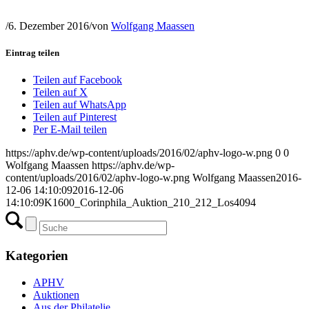
/
6. Dezember 2016
/
von
Wolfgang Maassen
Eintrag teilen
Teilen auf Facebook
Teilen auf X
Teilen auf WhatsApp
Teilen auf Pinterest
Per E-Mail teilen
https://aphv.de/wp-content/uploads/2016/02/aphv-logo-w.png
0
0
Wolfgang Maassen
https://aphv.de/wp-
content/uploads/2016/02/aphv-logo-w.png
Wolfgang Maassen
2016-
12-06 14:10:09
2016-12-06
14:10:09
K1600_Corinphila_Auktion_210_212_Los4094
Kategorien
APHV
Auktionen
Aus der Philatelie