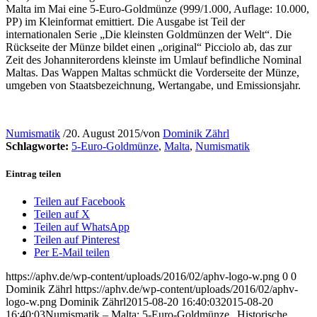
Malta im Mai eine 5-Euro-Goldmünze (999/1.000, Auflage: 10.000,
PP) im Kleinformat emittiert. Die Ausgabe ist Teil der
internationalen Serie „Die kleinsten Goldmünzen der Welt“. Die
Rückseite der Münze bildet einen „original“ Picciolo ab, das zur
Zeit des Johanniterordens kleinste im Umlauf befindliche Nominal
Maltas. Das Wappen Maltas schmückt die Vorderseite der Münze,
umgeben von Staatsbezeichnung, Wertangabe, und Emissionsjahr.
Numismatik
/
20. August 2015
/
von
Dominik Zährl
Schlagworte:
5-Euro-Goldmünze
,
Malta
,
Numismatik
Eintrag teilen
Teilen auf Facebook
Teilen auf X
Teilen auf WhatsApp
Teilen auf Pinterest
Per E-Mail teilen
https://aphv.de/wp-content/uploads/2016/02/aphv-logo-w.png
0
0
Dominik Zährl
https://aphv.de/wp-content/uploads/2016/02/aphv-
logo-w.png
Dominik Zährl
2015-08-20 16:40:03
2015-08-20
16:40:03
Numismatik – Malta: 5-Euro-Goldmünze „Historische