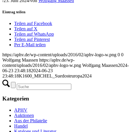
/
23. Juni 2024
/
von
Wolfgang Maassen
Eintrag teilen
Teilen auf Facebook
Teilen auf X
Teilen auf WhatsApp
Teilen auf Pinterest
Per E-Mail teilen
https://aphv.de/wp-content/uploads/2016/02/aphv-logo-w.png
0
0
Wolfgang Maassen
https://aphv.de/wp-
content/uploads/2016/02/aphv-logo-w.png
Wolfgang Maassen
2024-
06-23 23:48:18
2024-06-23
23:48:18
K1600_MICHEL_Suedosteuropa2024
Kategorien
APHV
Auktionen
Aus der Philatelie
Handel
Kataloge und Literatur