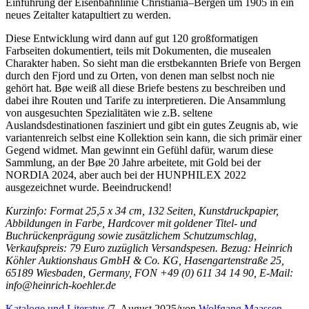
Einführung der Eisenbahnlinie Christiania–Bergen um 1905 in ein
neues Zeitalter katapultiert zu werden.
Diese Entwicklung wird dann auf gut 120 großformatigen
Farbseiten dokumentiert, teils mit Dokumenten, die musealen
Charakter haben. So sieht man die erstbekannten Briefe von Bergen
durch den Fjord und zu Orten, von denen man selbst noch nie
gehört hat. Bøe weiß all diese Briefe bestens zu beschreiben und
dabei ihre Routen und Tarife zu interpretieren. Die Ansammlung
von ausgesuchten Spezialitäten wie z.B. seltene
Auslandsdestinationen fasziniert und gibt ein gutes Zeugnis ab, wie
variantenreich selbst eine Kollektion sein kann, die sich primär einer
Gegend widmet. Man gewinnt ein Gefühl dafür, warum diese
Sammlung, an der Bøe 20 Jahre arbeitete, mit Gold bei der
NORDIA 2024, aber auch bei der HUNPHILEX 2022
ausgezeichnet wurde. Beeindruckend!
Kurzinfo: Format 25,5 x 34 cm, 132 Seiten, Kunstdruckpapier,
Abbildungen in Farbe, Hardcover mit goldener Titel- und
Buchrückenprägung sowie zusätzlichem Schutzumschlag,
Verkaufspreis: 79 Euro zuzüglich Versandspesen. Bezug: Heinrich
Köhler Auktionshaus GmbH & Co. KG, Hasengartenstraße 25,
65189 Wiesbaden, Germany, FON +49 (0) 611 34 14 90, E-Mail:
info@heinrich-koehler.de
Kataloge und Literatur
/
7. August 2025
/
von
Wolfgang Maassen