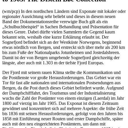
(wm/pcp) In den nordischen Ländern sind Exponate mit lokaler oder
regionaler Ausrichtung sehr beliebt und dieses in diesem neuen
Band der Dokumentationsreihe verewigte Buch gilt als ein
„Schulbuchbeispiel“ in Sachen Behandlung und Präsentation für
dieses Genre. Dabei dürfte vielen Sammlern die Gegend kaum
bekannt sein, weshalb eine kurze Erklärung erlaubt ist. Der
Sognefjord befindet sich an der Westküste Norwegens, beginnend
etwas nördlich von Bergen, und erstreckt sich über mehr als 200 km
bis zum Fuße der Nationalparks Jotunheimen und Jostedalsbreen.
Damit ist der von Bergen umgebende Sognefjord gleichzeitig der
längste, aber auch mit 1.303 m der tiefste Fjord Europas.
Der Fjord mit seinem rauen Klima stellte die Kommunikation und
die Postdienste vor große Herausforderungen. Das Gebiet war ein
Tor für fast alle nationalen und internationalen Postsendungen aus
Bergen, da die Post durch dieses Gebiet befördert wurde. Aufgrund
der Dampfschifffahrt, des Tourismus und der Industrialisierung
wuchs die Zahl der Postämter von einem einzigen (Laerdal) im Jahr
1800 auf vierzig im Jahr 1905. Das Exponat ist diesem Zeitraum
gewidmet und konzentriert sich auf mehrere Aspekte: die frühe Zeit
bis 1836 mit seinen Herausforderungen, gefolgt von den Jahren bis
1858 mit Einführung neuer Routen und erster Dampfschiffe, später
auch mit den neu eingerichteten Postämtern, um dann mit