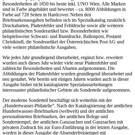
Besonderheiten ab 1850 bis heute inkl. UNO Wien. Alle Marken
sind in Farbe abgebildet und bewertet – ca. 8000 Abbildungen in
Farbe auf 728 Seiten in Hardcover. Neben den
Briefmarkenausgaben befinden sich im Spezialkatalog zusätzlich
Druckabarten, Plattenfehler und Fehldrucke sowie alle weiteren
philatelistischen Sonderartikel bzw. Besonderheiten wie
beispielsweise Schwarz- und Buntdrucke, Ballonpost, Postamt
Christkindl, die Sonderartikel der Österreichischen Post AG und
viele weitere philatelistische Ausgaben.
Wie jedes Jahr grundlegend überarbeitet, ergänzt bzw. erweitert
wurden auch dieses Jahr wieder viele neue Plattenfehler und
zahlreiche Besonderheiten und Abarten aufgenommen. Die
Abbildungen der Plattenfehler wurden grundlegend überarbeitet und
neu gestaltet. Wie bereits seit einigen Jahren wurden auch in dieser
Ausgabe bisher nicht katalogisierte Spezialausarbeitungen
interessanter philatelistischer Gebiete als Sonderteile aufgenommen.
Der moderne Sonderteil beschäftigt sich weiterhin mit der
„Hundertwasser-Philatelie“. Nach der Katalogisierung der amtlichen
Hundertwassser-Briefmarken (weltweit) und der amtlichen
personalisierten Briefmarken, der amtlichen Belege und
Sonderstempel, der amtlichen Ganzsachen und Ganzsachen mit
privatem Zudruck bis zur Euro-Einführung in der letzten Ausgabe,
werden in dieser Ausgabe die Absenderfreistempel mit