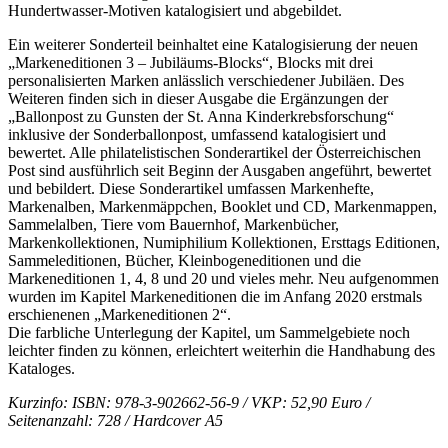
Hundertwasser-Motiven katalogisiert und abgebildet.
Ein weiterer Sonderteil beinhaltet eine Katalogisierung der neuen
„Markeneditionen 3 – Jubiläums-Blocks“, Blocks mit drei
personalisierten Marken anlässlich verschiedener Jubiläen. Des
Weiteren finden sich in dieser Ausgabe die Ergänzungen der
„Ballonpost zu Gunsten der St. Anna Kinderkrebsforschung“
inklusive der Sonderballonpost, umfassend katalogisiert und
bewertet. Alle philatelistischen Sonderartikel der Österreichischen
Post sind ausführlich seit Beginn der Ausgaben angeführt, bewertet
und bebildert. Diese Sonderartikel umfassen Markenhefte,
Markenalben, Markenmäppchen, Booklet und CD, Markenmappen,
Sammelalben, Tiere vom Bauernhof, Markenbücher,
Markenkollektionen, Numiphilium Kollektionen, Ersttags Editionen,
Sammeleditionen, Bücher, Kleinbogeneditionen und die
Markeneditionen 1, 4, 8 und 20 und vieles mehr. Neu aufgenommen
wurden im Kapitel Markeneditionen die im Anfang 2020 erstmals
erschienenen „Markeneditionen 2“.
Die farbliche Unterlegung der Kapitel, um Sammelgebiete noch
leichter finden zu können, erleichtert weiterhin die Handhabung des
Kataloges.
Kurzinfo: ISBN: 978-3-902662-56-9 / VKP: 52,90 Euro /
Seitenanzahl: 728 / Hardcover A5