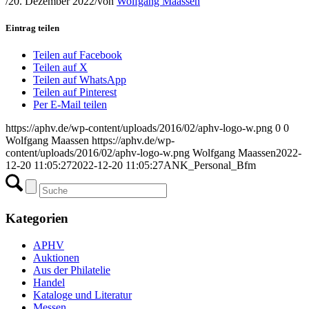
/
20. Dezember 2022
/
von
Wolfgang Maassen
Eintrag teilen
Teilen auf Facebook
Teilen auf X
Teilen auf WhatsApp
Teilen auf Pinterest
Per E-Mail teilen
https://aphv.de/wp-content/uploads/2016/02/aphv-logo-w.png
0
0
Wolfgang Maassen
https://aphv.de/wp-
content/uploads/2016/02/aphv-logo-w.png
Wolfgang Maassen
2022-
12-20 11:05:27
2022-12-20 11:05:27
ANK_Personal_Bfm
Kategorien
APHV
Auktionen
Aus der Philatelie
Handel
Kataloge und Literatur
Messen