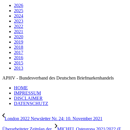
2026
2025
2024
2023
2022
2021
2020
2019
2018
2017
2016
2015
2013
APHV - Bundesverband des Deutschen Briefmarkenhandels
HOME
IMPRESSUM
DISCLAIMER
DATENSCHUTZ
London 2022 Newsletter Nr. 24: 10. November 2021
Überarbeiteter Zeitplan der...
MICHEL Osteuropa 2021/2022 (E