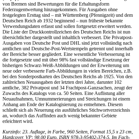
von Bremen sind Bewertungen für die Erhaltungsform
Federzugentwertung hinzugekommen. Für Ausgaben ohne
festgelegten Ersttag sind – mit Württemberg (Pfennigzeit) und dem
Deutschen Reich ab 1932 beginnend – nun früheste bekannte
Verwendungsdaten erfasst und sollen fortgesetzt erweitert werden.
Die Liste der Druckkontrollzeichen des Deutschen Reichs ist nun
übersichtlicher dargestellt und inhaltlich verbessert. Die Privatpost-
Ausgaben von Deutsche Post und DHL sind jetzt vollständig nach
amtlichen und Deutsche-Post-Wertstempeln getrennt und innerhalb
der Bereiche besser gegliedert. Eine wesentliche Verbesserung ist
die fortgesetzte und mit über 98% fast vollständige Ersetzung der
bisherigen Schwarz-Weiß-Abbildungen und der Erweiterung um
neue oder verbesserte Farb-Abbildungen in vielen Bereichen, z.B.
bei den Sonderpostkarten des Deutschen Reichs ab 1925. Von den
zahlreichen Neuausgaben der letzten drei Jahre, darunter 102
amtliche, 382 Privatpost und 34 Frachtpost-Ganzsachen, zeugt der
Zuwachs des Katalogs von ca. 50 Seiten. Eine Auflistung aller
Neuaufnahmen, Umnummerierungen und Streichungen ist einem
Anhang am Ende der Katalogisierung zu entnehmen. Diesem
schließt sich als Neuerung ein ausführliches Stichwortverzeichnis
an, wodurch das Auffinden auch wenig bekannter Gebiete
erleichtert wird.
Kurzinfo: 23. Auflage, in Farbe, 960 Seiten, Format 15,5 x 23 cm,
Hardcover, VP: 98,00 Euro. ISBN 978-3-95402-374-5. Im Fach-