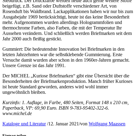
Siebdruck. Der Druckfarbe werden heute auch gerne weitere Stoffe
beigefügt, z.B. Sand oder Duftstoffe verschiedener Art, von
Rosenduft bis Waldbrand. Lackapplikationen haben wir nur bis zum
Ausgabejahr 1969 berücksichtigt, heute ist das keine Besonderheit
mehr. Aufgenommen wurden allerdings Hologrammfolien und
thermochrome Farben, also Farben, die mit der Temperatur Ihr
Aussehen verändern. Und schließlich werden Briefmarken seit dem
Jahr 2000 auch fleißig gestickt.
Gummiert: Die bedeutendste Innovation bei Briefmarken in den
letzten Jahrzehnten war die selbstklebende Gummierung. Erste
Versuche damit wurden aber schon in den 1960er-Jahren gemacht.
Unsere Grenze ist das Jahr 1991.
Der MICHEL „Kuriose Briefmarken“ gibt eine Übersicht über die
Besonderheiten der Briefmarkenproduktion. Manch früher Kurioses
ist heute Standard geworden, anderes wird wohl immer
ungewöhnlich bleiben.
Kurzinfo: 1. Auflage, in Farbe, 480 Seiten, Format 148 x 210 cm,
Paperback, VP: 69,90 Euro. ISBN 9-783-95402-322-6.
www.michel.de
Kataloge und Literatur
/
12. Januar 2021
/
von
Wolfgang Maassen
Eintrag teilen