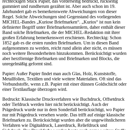
rechteckigen Stück Papier, das vorderseitig bedruckt, rückseitig
gummiert und rundherum gezähnt ist. Aber auch schon im 19.
Jahrhundert gab es bemerkenswerte Abweichungen von dieser
Regel. Solche Abweichungen sind Gegenstand des vorliegenden
MICHEL-Bandes „Kuriose Briefmarken“. „Kurios“ ist nun kein
definierter Begriff unter Briefmarkensammlern, daher enthält dieser
Band solche Briefmarken, die der MICHEL-Redaktion mit ihrer
großen Erfahrung bemerkenswert erschienen. Rechteckig: Schon
1852 gab es die ersten runden Briefmarken. Um in diesen Band
aufgenommen zu werden, reicht rund allein aber nicht, es müssen
noch weitere Besonderheiten hinzukommen. Berücksichtigt wurden
aber herzförmige Briefmarken und Briefmarken und Blocks, die
unregelmäßig geformt sind.
Papier: Außer Papier findet man auch Glas, Holz, Kunststoffe,
Metallfolien, Textilien und viele weitere Materialien. Oft sind das
Verbundstoffe, wenn z.B. Papier mit einer dünnen Goldschicht oder
einer Textilauflage überzogen wird.
Bedruckt: Klassische Druckverfahren wie Buchdruck, Offsetdruck
oder Tiefdruck werden hier nicht berücksichtigt. Auch der
Prägedruck wurde nur in dem Sonderfall berücksichtigt, wo Papier
nur mit Prägedruck versehen wurde. Das trifft auf einige klassische
Briefmarken zu. Berücksichtigt wurden aber die ungewöhnlicheren
Verfahren wie Digitaldruck, Laserdruck, Reliefdruck und