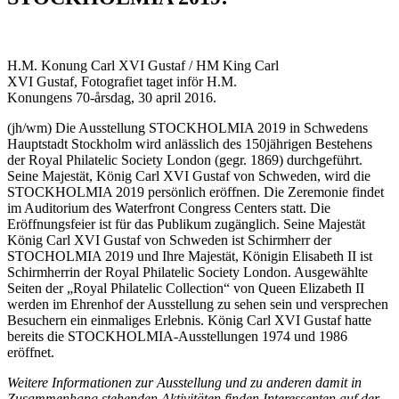
H.M. Konung Carl XVI Gustaf / HM King Carl
XVI Gustaf, Fotografiet taget inför H.M.
Konungens 70-årsdag, 30 april 2016.
(jh/wm) Die Ausstellung STOCKHOLMIA 2019 in Schwedens
Hauptstadt Stockholm wird anlässlich des 150jährigen Bestehens
der Royal Philatelic Society London (gegr. 1869) durchgeführt.
Seine Majestät, König Carl XVI Gustaf von Schweden, wird die
STOCKHOLMIA 2019 persönlich eröffnen. Die Zeremonie findet
im Auditorium des Waterfront Congress Centers statt. Die
Eröffnungsfeier ist für das Publikum zugänglich. Seine Majestät
König Carl XVI Gustaf von Schweden ist Schirmherr der
STOCHOLMIA 2019 und Ihre Majestät, Königin Elisabeth II ist
Schirmherrin der Royal Philatelic Society London. Ausgewählte
Seiten der „Royal Philatelic Collection“ von Queen Elizabeth II
werden im Ehrenhof der Ausstellung zu sehen sein und versprechen
Besuchern ein einmaliges Erlebnis. König Carl XVI Gustaf hatte
bereits die STOCKHOLMIA-Ausstellungen 1974 und 1986
eröffnet.
Weitere Informationen zur Ausstellung und zu anderen damit in
Zusammenhang stehenden Aktivitäten finden Interessenten auf der