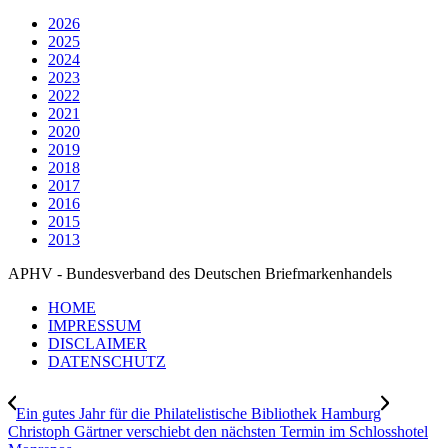
2026
2025
2024
2023
2022
2021
2020
2019
2018
2017
2016
2015
2013
APHV - Bundesverband des Deutschen Briefmarkenhandels
HOME
IMPRESSUM
DISCLAIMER
DATENSCHUTZ
Ein gutes Jahr für die Philatelistische Bibliothek Hamburg
Christoph Gärtner verschiebt den nächsten Termin im Schlosshotel