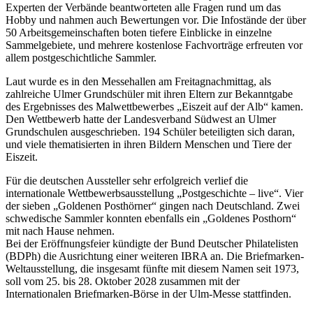
Experten der Verbände beantworteten alle Fragen rund um das
Hobby und nahmen auch Bewertungen vor. Die Infostände der über
50 Arbeitsgemeinschaften boten tiefere Einblicke in einzelne
Sammelgebiete, und mehrere kostenlose Fachvorträge erfreuten vor
allem postgeschichtliche Sammler.
Laut wurde es in den Messehallen am Freitagnachmittag, als
zahlreiche Ulmer Grundschüler mit ihren Eltern zur Bekanntgabe
des Ergebnisses des Malwettbewerbes „Eiszeit auf der Alb“ kamen.
Den Wettbewerb hatte der Landesverband Südwest an Ulmer
Grundschulen ausgeschrieben. 194 Schüler beteiligten sich daran,
und viele thematisierten in ihren Bildern Menschen und Tiere der
Eiszeit.
Für die deutschen Aussteller sehr erfolgreich verlief die
internationale Wettbewerbsausstellung „Postgeschichte – live“. Vier
der sieben „Goldenen Posthörner“ gingen nach Deutschland. Zwei
schwedische Sammler konnten ebenfalls ein „Goldenes Posthorn“
mit nach Hause nehmen.
Bei der Eröffnungsfeier kündigte der Bund Deutscher Philatelisten
(BDPh) die Ausrichtung einer weiteren IBRA an. Die Briefmarken-
Weltausstellung, die insgesamt fünfte mit diesem Namen seit 1973,
soll vom 25. bis 28. Oktober 2028 zusammen mit der
Internationalen Briefmarken-Börse in der Ulm-Messe stattfinden.