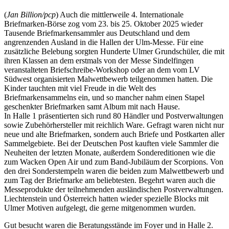
(
Jan Billion/pcp
) Auch die mittlerweile 4. Internationale
Briefmarken-Börse zog vom 23. bis 25. Oktober 2025 wieder
Tausende Briefmarkensammler aus Deutschland und dem
angrenzenden Ausland in die Hallen der Ulm-Messe. Für eine
zusätzliche Belebung sorgten Hunderte Ulmer Grundschüler, die mit
ihren Klassen an dem erstmals von der Messe Sindelfingen
veranstalteten Briefschreibe-Workshop oder an dem vom LV
Südwest organisierten Malwettbewerb teilgenommen hatten. Die
Kinder tauchten mit viel Freude in die Welt des
Briefmarkensammelns ein, und so mancher nahm einen Stapel
geschenkter Briefmarken samt Album mit nach Hause.
In Halle 1 präsentierten sich rund 80 Händler und Postverwaltungen
sowie Zubehörhersteller mit reichlich Ware. Gefragt waren nicht nur
neue und alte Briefmarken, sondern auch Briefe und Postkarten aller
Sammelgebiete. Bei der Deutschen Post kauften viele Sammler die
Neuheiten der letzten Monate, außerdem Sondereditionen wie die
zum Wacken Open Air und zum Band-Jubiläum der Scorpions. Von
den drei Sonderstempeln waren die beiden zum Malwettbewerb und
zum Tag der Briefmarke am beliebtesten. Begehrt waren auch die
Messeprodukte der teilnehmenden ausländischen Postverwaltungen.
Liechtenstein und Österreich hatten wieder spezielle Blocks mit
Ulmer Motiven aufgelegt, die gerne mitgenommen wurden.
Gut besucht waren die Beratungsstände im Foyer und in Halle 2.