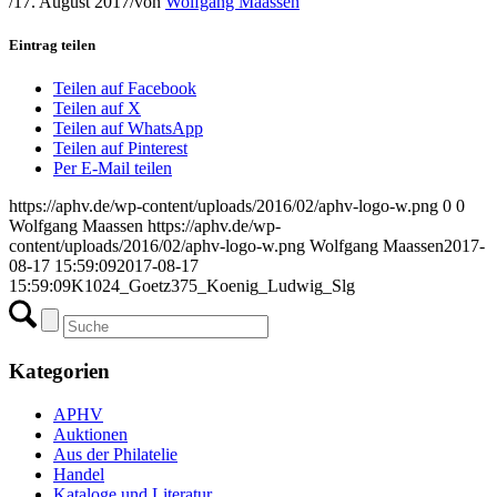
/
17. August 2017
/
von
Wolfgang Maassen
Eintrag teilen
Teilen auf Facebook
Teilen auf X
Teilen auf WhatsApp
Teilen auf Pinterest
Per E-Mail teilen
https://aphv.de/wp-content/uploads/2016/02/aphv-logo-w.png
0
0
Wolfgang Maassen
https://aphv.de/wp-
content/uploads/2016/02/aphv-logo-w.png
Wolfgang Maassen
2017-
08-17 15:59:09
2017-08-17
15:59:09
K1024_Goetz375_Koenig_Ludwig_Slg
Kategorien
APHV
Auktionen
Aus der Philatelie
Handel
Kataloge und Literatur