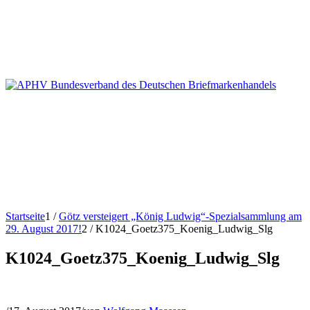
Startseite
1
/
Götz versteigert „König Ludwig“-Spezialsammlung am
29. August 2017!
2
/
K1024_Goetz375_Koenig_Ludwig_Slg
K1024_Goetz375_Koenig_Ludwig_Slg