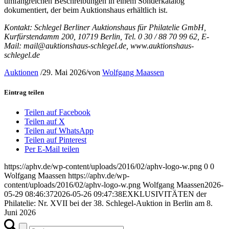
umfangreichen Beschreibungen in einem Sonderkatalog
dokumentiert, der beim Auktionshaus erhältlich ist.
Kontakt: Schlegel Berliner Auktionshaus für Philatelie GmbH,
Kurfürstendamm 200, 10719 Berlin, Tel. 0 30 / 88 70 99 62, E-
Mail: mail@auktionshaus-schlegel.de, www.auktionshaus-
schlegel.de
Auktionen
/
29. Mai 2026
/
von
Wolfgang Maassen
Eintrag teilen
Teilen auf Facebook
Teilen auf X
Teilen auf WhatsApp
Teilen auf Pinterest
Per E-Mail teilen
https://aphv.de/wp-content/uploads/2016/02/aphv-logo-w.png
0
0
Wolfgang Maassen
https://aphv.de/wp-
content/uploads/2016/02/aphv-logo-w.png
Wolfgang Maassen
2026-
05-29 08:46:37
2026-05-26 09:47:38
EXKLUSIVITÄTEN der
Philatelie: Nr. XVII bei der 38. Schlegel-Auktion in Berlin am 8.
Juni 2026