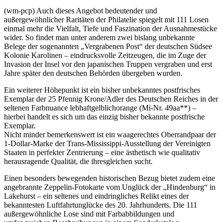
(wm-pcp) Auch dieses Angebot bedeutender und
außergewöhnlicher Raritäten der Philatelie spiegelt mit 111 Losen
einmal mehr die Vielfalt, Tiefe und Faszination der Ausnahmestücke
wider. So findet man unter anderem zwei bislang unbekannte
Belege der sogenannten „Vergrabenen Post“ der deutschen Südsee
Kolonie Karolinen – eindrucksvolle Zeitzeugen, die im Zuge der
Invasion der Insel vor den japanischen Truppen vergraben und erst
Jahre später den deutschen Behörden übergeben wurden.
Ein weiterer Höhepunkt ist ein bisher unbekanntes postfrisches
Exemplar der 25 Pfennig Krone/Adler des Deutschen Reiches in der
seltenen Farbnuance lebhaftgelblichorange (Mi-Nr. 49aa**) –
hierbei handelt es sich um das einzig bisher bekannte postfrische
Exemplar.
Nicht minder bemerkenswert ist ein waagerechtes Oberrandpaar der
1-Dollar-Marke der Trans-Mississippi-Ausstellung der Vereinigten
Staaten in perfekter Zentrierung – eine ästhetisch wie qualitativ
herausragende Qualität, die ihresgleichen sucht.
Einen besonders bewegenden historischen Bezug bietet zudem eine
angebrannte Zeppelin-Fotokarte vom Unglück der „Hindenburg“ in
Lakehurst – ein seltenes und eindringliches Relikt eines der
bekanntesten Luftfahrtunglücke des 20. Jahrhunderts. Die 111
außergewöhnliche Lose sind mit Farbabbildungen und